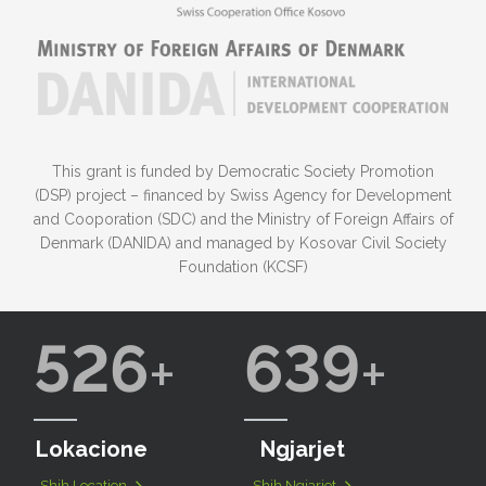
This grant is funded by Democratic Society Promotion
(DSP) project – financed by Swiss Agency for Development
and Cooporation (SDC) and the Ministry of Foreign Affairs of
Denmark (DANIDA) and managed by Kosovar Civil Society
Foundation (KCSF)
526
639
Lokacione
Ngjarjet
Shih Location
Shih Ngjarjet