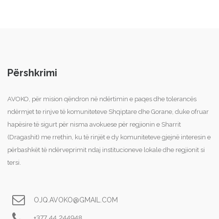
Përshkrimi
AVOKO, për mision qëndron në ndërtimin e paqes dhe tolerancës
ndërmjet te rinjve të komuniteteve Shqiptare dhe Gorane, duke ofruar
hapësire të sigurt për nisma avokuese për regjionin e Sharrit
(Dragashit) me rrethin, ku të rinjët e dy komuniteteve gjejnë interesin e
përbashkët të ndërveprimit ndaj institucioneve lokale dhe regjionit si
tersi.
OJQ.AVOKO@GMAIL.COM
+377 44 244948