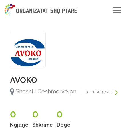
Toggle
naviga
AVOKO
Sheshi i Deshmorve pn
GJEJË NË HARTË
0
0
0
Ngjarje
Shkrime
Degë