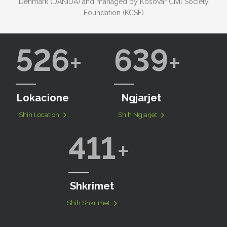
Denmark (DANIDA) and managed by Kosovar Civil Society
Foundation (KCSF)
526
639
Lokacione
Ngjarjet
Shih Location
Shih Ngjarjet
411
Shkrimet
Shih Shkrimet