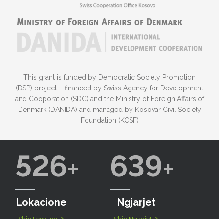
This grant is funded by Democratic Society Promotion
(DSP) project – financed by Swiss Agency for Development
and Cooporation (SDC) and the Ministry of Foreign Affairs of
Denmark (DANIDA) and managed by Kosovar Civil Society
Foundation (KCSF)
526
639
Lokacione
Ngjarjet
Shih Location
Shih Ngjarjet