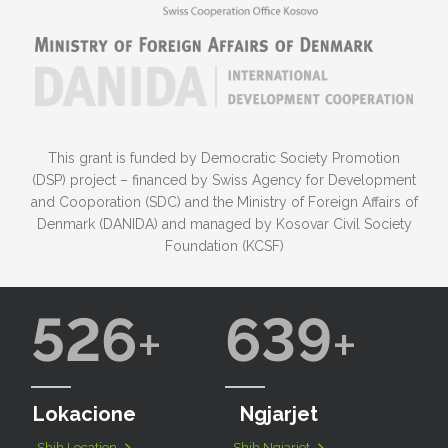
This grant is funded by Democratic Society Promotion
(DSP) project – financed by Swiss Agency for Development
and Cooporation (SDC) and the Ministry of Foreign Affairs of
Denmark (DANIDA) and managed by Kosovar Civil Society
Foundation (KCSF)
526
639
Lokacione
Ngjarjet
Shih Location
Shih Ngjarjet