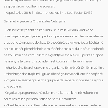
Selia e Organizatës "Jeta" është ne kryeqytetin e Greqisë, Athinë, zyrat
e saj qendrore ndodhen në adresën:
- Kapodistriou 38 & 3-i Setembriou, kati i 4-t, Kodi Postar 10432.
Qëllimet kryesore të Organizatës "Jeta" janë:
- Fokusohet kryesisht në kërkimin, studimin, komunikimin dhe
ndërhyrjen në çështjet që i përkasin përmiresimit të cilësisë së jetës së
gruas dhe të grupeve delikate të shoqërisë, duke kontribuar kështu në
perpjekjet për përmirësimin e mirëqënies sociale, duke ofruar ndihmë
në zbulimin dhe komunikimin e çështjeve sociale që u përkasin, qoftë
në mënyrë të pavarur, apo ndermjet koordinimit të veprimeve,
njohurive dhe të ardhurave me organizma të tjerë për të njëjtin qëllim.
- Mbështetje dhe fuqizimi i gruas dhe të grupeve delikate të shoqërisë.
- Rritjen e aksesit të grave dhe grupeve deliakte të shoqërisë në njohuri
dhe edukim:
Përgatitja e programeve në edukim, në komunikim, në kulturë, në
përmirësimin e personalitetit dhe në vullnetarizëm.
- Mbështetje morale dhe materiale për anëtarët e shoqerisë më të pa