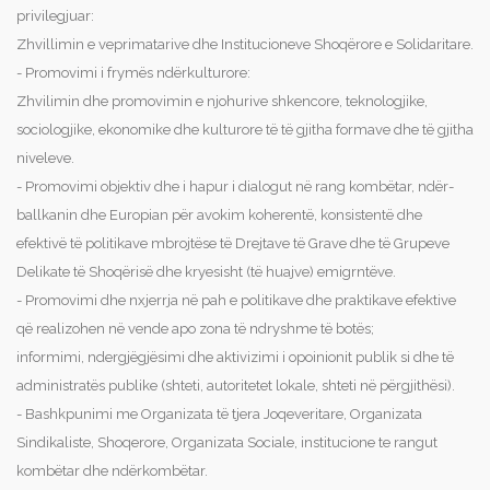
privilegjuar:
Zhvillimin e veprimatarive dhe Institucioneve Shoqërore e Solidaritare.
- Promovimi i frymës ndërkulturore:
Zhvilimin dhe promovimin e njohurive shkencore, teknologjike,
sociologjike, ekonomike dhe kulturore të të gjitha formave dhe të gjitha
niveleve.
- Promovimi objektiv dhe i hapur i dialogut në rang kombëtar, ndër-
ballkanin dhe Europian për avokim koherentë, konsistentë dhe
efektivë të politikave mbrojtëse të Drejtave të Grave dhe të Grupeve
Delikate të Shoqërisë dhe kryesisht (të huajve) emigrntëve.
- Promovimi dhe nxjerrja në pah e politikave dhe praktikave efektive
që realizohen në vende apo zona të ndryshme të botës;
informimi, ndergjëgjësimi dhe aktivizimi i opoinionit publik si dhe të
administratës publike (shteti, autoritetet lokale, shteti në përgjithësi).
- Bashkpunimi me Organizata të tjera Joqeveritare, Organizata
Sindikaliste, Shoqerore, Organizata Sociale, institucione te rangut
kombëtar dhe ndërkombëtar.