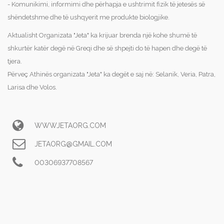
- Komunikimi, informimi dhe përhapja e ushtrimit fizik të jetesës së
shëndetshme dhe të ushqyerit me produkte biologjike.
Aktualisht Organizata "Jeta" ka krijuar brenda një kohe shumë të
shkurtër katër degë në Greqi dhe së shpejti do të hapen dhe degë të
tjera.
Përveç Athinës organizata "Jeta" ka degët e saj në: Selanik, Veria, Patra,
Larisa dhe Volos.
WWWJETAORG.COM
JETAORG@GMAIL.COM
00306937708567