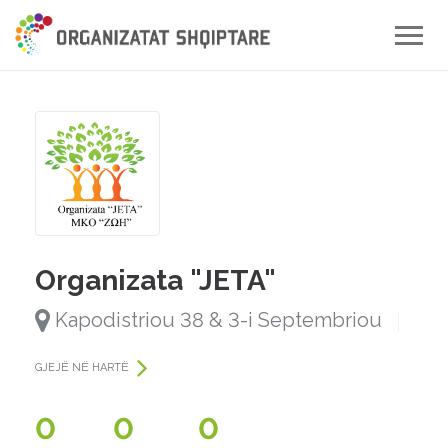
Toggle
naviga
Organizata "JETA"
Kapodistriou 38 & 3-i Septembriou
GJEJË NË HARTË
0
0
0