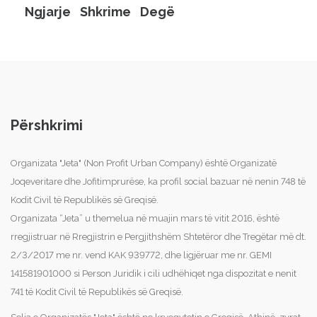
Ngjarje
Shkrime
Degë
Përshkrimi
Organizata "Jeta" (Non Profit Urban Company) është Organizatë
Joqeveritare dhe Jofitimprurëse, ka profil social bazuar në nenin 748 të
Kodit Civil të Republikës së Greqisë.
Organizata “Jeta” u themelua në muajin mars të vitit 2016, është
rregjistruar në Rregjistrin e Pergjithshëm Shtetëror dhe Tregëtar më dt.
2/3/2017 me nr. vend KAK 939772, dhe ligjëruar me nr. GEMI
141581901000 si Person Juridik i cili udhëhiqet nga dispozitat e nenit
741 të Kodit Civil të Republikës së Greqisë.