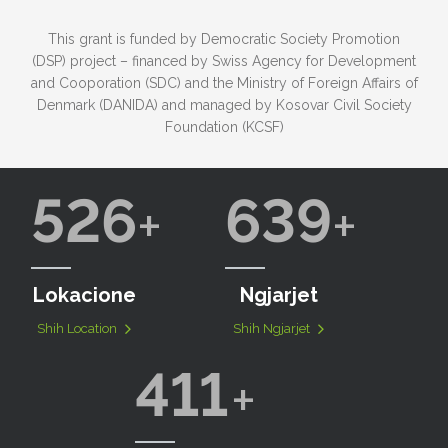
This grant is funded by Democratic Society Promotion
(DSP) project – financed by Swiss Agency for Development
and Cooporation (SDC) and the Ministry of Foreign Affairs of
Denmark (DANIDA) and managed by Kosovar Civil Society
Foundation (KCSF)
526
639
Lokacione
Ngjarjet
Shih Location
Shih Ngjarjet
411