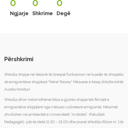
0
0
0
Ngjarje
Shkrime
Degë
Përshkrimi
Shkolla shqipe në Selanik të Greqisë funksionon në kuadër të shoqatës
së emigrantëve shqiptarë "Nënë Tereza." Mësuese e kësaj shkolle është
Aurela Konduri.
Shkolla ofron mësimdhënie falas e gjuhës shqipe tek fëmijët e
emigrantëve shqiptarë nga mësues vullnetarë emigrantë. Mësimet
zhvillohen në ambientet e Universitetit “Aristoteli” (Fakulteti
Pedagogjik), çdo të dielë 11.30 – 13.00 dhe pranë shkollës fillore nr. 1 të