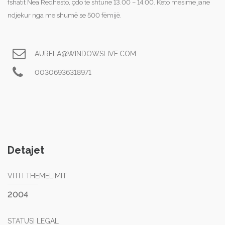
fshatit Nea Redhesto, çdo të shtunë 13.00 – 14.00. Këto mësime janë
ndjekur nga më shumë se 500 fëmijë.
AURELA@WINDOWSLIVE.COM
00306936318971
Detajet
VITI I THEMELIMIT
2004
STATUSI LEGAL