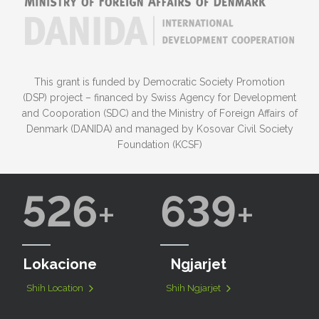
This grant is funded by Democratic Society Promotion
(DSP) project – financed by Swiss Agency for Development
and Cooporation (SDC) and the Ministry of Foreign Affairs of
Denmark (DANIDA) and managed by Kosovar Civil Society
Foundation (KCSF)
526
639
Lokacione
Ngjarjet
Shih Location
Shih Ngjarjet