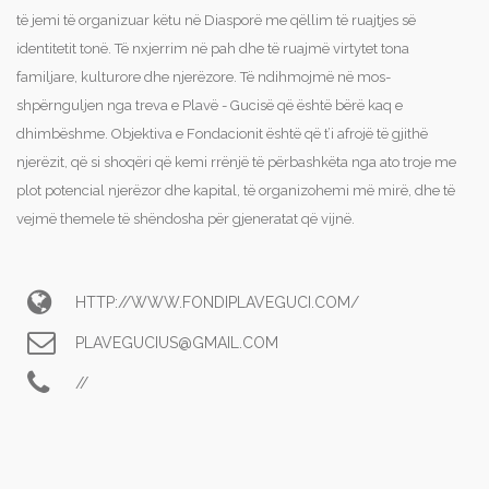
të jemi të organizuar këtu në Diasporë me qëllim të ruajtjes së
identitetit tonë. Të nxjerrim në pah dhe të ruajmë virtytet tona
familjare, kulturore dhe njerëzore. Të ndihmojmë në mos-
shpërnguljen nga treva e Plavë - Gucisë që është bërë kaq e
dhimbëshme. Objektiva e Fondacionit është që t’i afrojë të gjithë
njerëzit, që si shoqëri që kemi rrënjë të përbashkëta nga ato troje me
plot potencial njerëzor dhe kapital, të organizohemi më mirë, dhe të
vejmë themele të shëndosha për gjeneratat që vijnë.
HTTP://WWW.FONDIPLAVEGUCI.COM/
PLAVEGUCIUS@GMAIL.COM
//