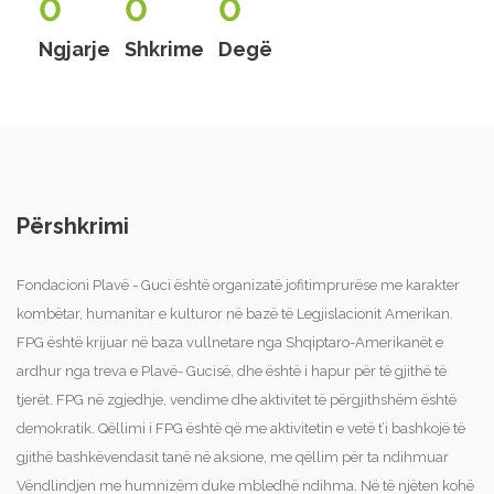
0
0
0
Ngjarje
Shkrime
Degë
Përshkrimi
Fondacioni Plavë - Guci është organizatë jofitimprurëse me karakter
kombëtar, humanitar e kulturor në bazë të Legjislacionit Amerikan.
FPG është krijuar në baza vullnetare nga Shqiptaro-Amerikanët e
ardhur nga treva e Plavë- Gucisë, dhe është i hapur për të gjithë të
tjerët. FPG në zgjedhje, vendime dhe aktivitet të përgjithshëm është
demokratik. Qëllimi i FPG është që me aktivitetin e vetë t’i bashkojë të
gjithë bashkëvendasit tanë në aksione, me qëllim për ta ndihmuar
Vëndlindjen me humnizëm duke mbledhë ndihma. Në të njëten kohë