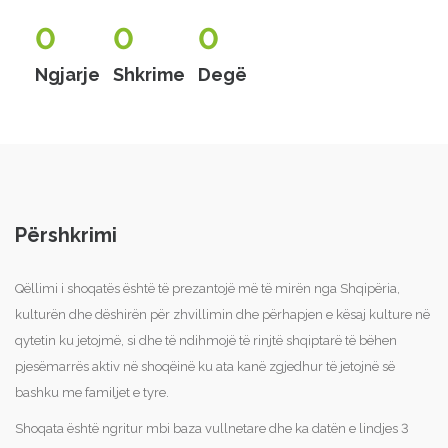
0
0
0
Ngjarje
Shkrime
Degë
Përshkrimi
Qëllimi i shoqatës është të prezantojë më të mirën nga Shqipëria,
kulturën dhe dëshirën për zhvillimin dhe përhapjen e kësaj kulture në
qytetin ku jetojmë, si dhe të ndihmojë të rinjtë shqiptarë të bëhen
pjesëmarrës aktiv në shoqëinë ku ata kanë zgjedhur të jetojnë së
bashku me familjet e tyre.
Shoqata është ngritur mbi baza vullnetare dhe ka datën e lindjes 3