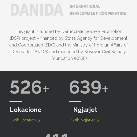
This grant is funded by Democratic Society Promotion
(DSP) project – financed by Swiss Agency for Development
and Cooporation (SDC) and the Ministry of Foreign Affairs of
Denmark (DANIDA) and managed by Kosovar Civil Society
Foundation (KCSF)
526
639
Lokacione
Ngjarjet
Shih Location
Shih Ngjarjet