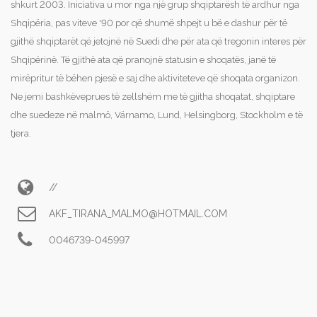
shkurt 2003. Iniciativa u mor nga një grup shqiptarësh të ardhur nga
Shqipëria, pas viteve '90 por që shumë shpejt u bë e dashur për të
gjithë shqiptarët që jetojnë në Suedi dhe për ata që tregonin interes për
Shqipërinë. Të gjithë ata që pranojnë statusin e shoqatës, janë të
mirëpritur të bëhen pjesë e saj dhe aktiviteteve që shoqata organizon.
Ne jemi bashkëveprues të zellshëm me të gjitha shoqatat, shqiptare
dhe suedeze në malmö, Värnamo, Lund, Helsingborg, Stockholm e të
tjera.
//
AKF_TIRANA_MALMO@HOTMAIL.COM
0046739-045997