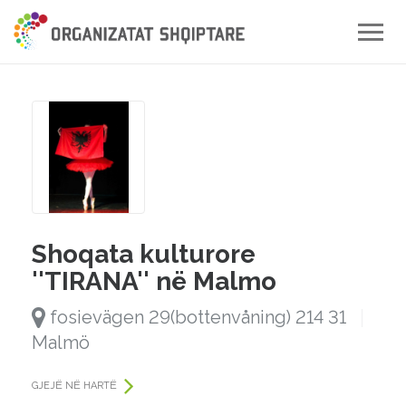
Toggle
naviga
Shoqata kulturore
''TIRANA'' në Malmo
fosievägen 29(bottenvåning) 214 31
Malmö
GJEJË NË HARTË