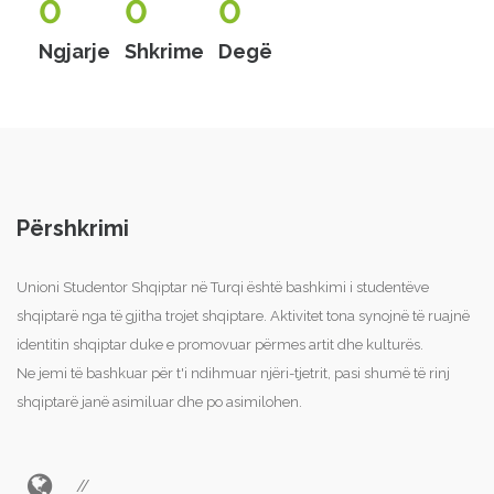
0
0
0
Ngjarje
Shkrime
Degë
Përshkrimi
Unioni Studentor Shqiptar në Turqi është bashkimi i studentëve
shqiptarë nga të gjitha trojet shqiptare. Aktivitet tona synojnë të ruajnë
identitin shqiptar duke e promovuar përmes artit dhe kulturës.
Ne jemi të bashkuar për t'i ndihmuar njëri-tjetrit, pasi shumë të rinj
shqiptarë janë asimiluar dhe po asimilohen.
//