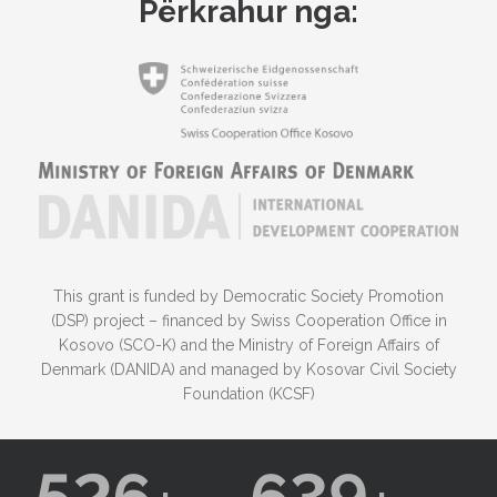
Përkrahur nga:
This grant is funded by Democratic Society Promotion
(DSP) project – financed by Swiss Cooperation Office in
Kosovo (SCO-K) and the Ministry of Foreign Affairs of
Denmark (DANIDA) and managed by Kosovar Civil Society
Foundation (KCSF)