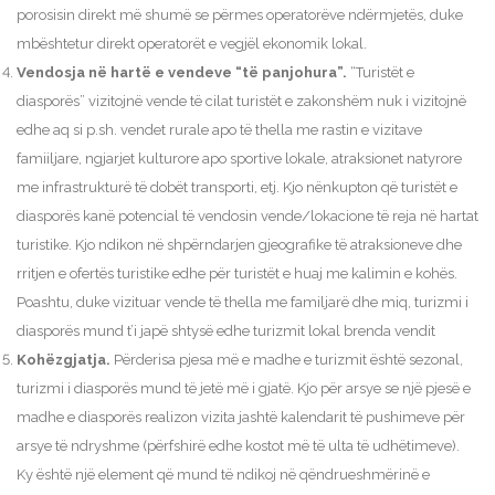
porosisin direkt më shumë se përmes operatorëve ndërmjetës, duke
mbështetur direkt operatorët e vegjël ekonomik lokal.
Vendosja në hartë e vendeve “të panjohura”.
“Turistët e
diasporës” vizitojnë vende të cilat turistët e zakonshëm nuk i vizitojnë
edhe aq si p.sh. vendet rurale apo të thella me rastin e vizitave
famiiljare, ngjarjet kulturore apo sportive lokale, atraksionet natyrore
me infrastrukturë të dobët transporti, etj. Kjo nënkupton që turistët e
diasporës kanë potencial të vendosin vende/lokacione të reja në hartat
turistike. Kjo ndikon në shpërndarjen gjeografike të atraksioneve dhe
rritjen e ofertës turistike edhe për turistët e huaj me kalimin e kohës.
Poashtu, duke vizituar vende të thella me familjarë dhe miq, turizmi i
diasporës mund t’i japë shtysë edhe turizmit lokal brenda vendit
Kohëzgjatja.
Përderisa pjesa më e madhe e turizmit është sezonal,
turizmi i diasporës mund të jetë më i gjatë. Kjo për arsye se një pjesë e
madhe e diasporës realizon vizita jashtë kalendarit të pushimeve për
arsye të ndryshme (përfshirë edhe kostot më të ulta të udhëtimeve).
Ky është një element që mund të ndikoj në qëndrueshmërinë e