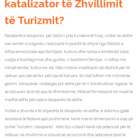
katalizator të Zhvillimit
të Turizmit?
Pjesëtarët e diasporës, për dallim prej turistëve të huaj, vizitat në atdhe
ose vendin e origjinës i realizojnë kryesisht të shtyrë nga faktorë si
lidhja emocionale apo familjare, kultura dhe njohja e kontekstit lokal,
ruajtja e trashëgimisë dhe gjuhës, ri-bashkimi familjar, ri-lidhja me
rrënjët etnike, kulturore, etj. Këto motive implikojnë një dëshirë për të
rijetuar apo përsëritur përvoja të kaluara, të cilat lidhen me momente
gëzimi, kënaqësie, nostalgjie por edhe për të ri-konstruktuar ngjarje të
së kaluarës së errët apo të dhimbshme. Motivet formësojnë në masë të
madhe edhe përvojat e diasporës në atdhe.
Vizitat e shumta e të shpeshta të diasporës në atdhe, e sidomos gjatë
sezoneve të festave apo pushimeve, kanë marrë dimensionin e asaj që
quhet “turizëm i diasporës”. Këto lloj vizitash kanë një potencial për të
ndikuar në zhvillimin e industrisë së turizmit dhe sektorëve tjerë të