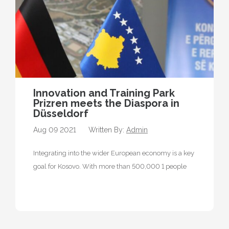
Innovation and Training Park
Prizren meets the Diaspora in
Düsseldorf
Aug 09 2021
Written By:
Admin
Integrating into the wider European economy is a key
goal for Kosovo. With more than 500,000 1 people
with roots…