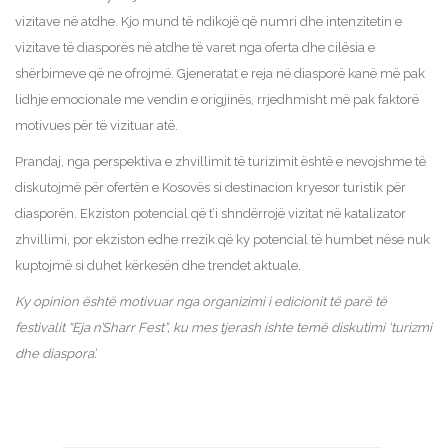
vizitave në atdhe. Kjo mund të ndikojë që numri dhe intenzitetin e
vizitave të diasporës në atdhe të varet nga oferta dhe cilësia e
shërbimeve që ne ofrojmë. Gjeneratat e reja në diasporë kanë më pak
lidhje emocionale me vendin e origjinës, rrjedhmisht më pak faktorë
motivues për të vizituar atë.
Prandaj, nga perspektiva e zhvillimit të turizimit është e nevojshme të
diskutojmë për ofertën e Kosovës si destinacion kryesor turistik për
diasporën. Ekziston potencial që t’i shndërrojë vizitat në katalizator
zhvillimi, por ekziston edhe rrezik që ky potencial të humbet nëse nuk
kuptojmë si duhet kërkesën dhe trendet aktuale.
Ky opinion është motivuar nga organizimi i edicionit të parë të
festivalit “Eja n’Sharr Fest”, ku mes tjerash ishte temë diskutimi ‘turizmi
dhe diaspora’.