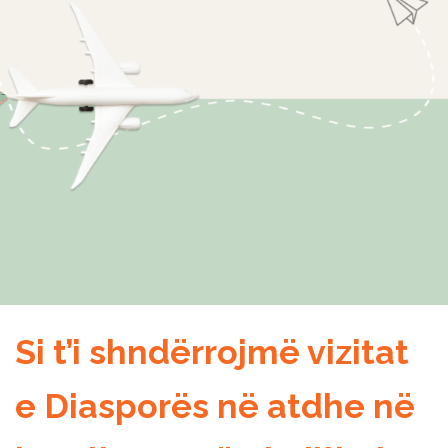
Si t’i shndërrojmë vizitat
e Diasporës ​​në atdhe në