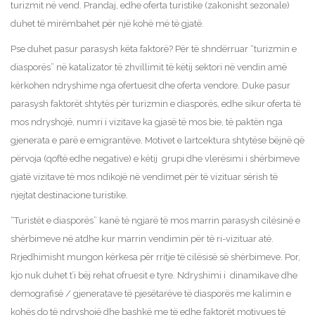
turizmit në vend. Prandaj, edhe oferta turistike (zakonisht sezonale)
duhet të mirëmbahet për një kohë më të gjatë.
Pse duhet pasur parasysh këta faktorë? Për të shndërruar “turizmin e
diasporës” në katalizator të zhvillimit të këtij sektori në vendin amë
kërkohen ndryshime nga ofertuesit dhe oferta vendore. Duke pasur
parasysh faktorët shtytës për turizmin e diasporës, edhe sikur oferta të
mos ndryshojë, numri i vizitave ka gjasë të mos bie, të paktën nga
gjenerata e parë e emigrantëve. Motivet e lartcektura shtytëse bëjnë që
përvoja (qoftë edhe negative) e këtij grupi dhe vlerësimi i shërbimeve
gjatë vizitave të mos ndikojë në vendimet për të vizituar sërish të
njejtat destinacione turistike.
“Turistët e diasporës” kanë të ngjarë të mos marrin parasysh cilësinë e
shërbimeve në atdhe kur marrin vendimin për të ri-vizituar atë.
Rrjedhimisht mungon kërkesa për rritje të cilësisë së shërbimeve. Por,
kjo nuk duhet t’i bëj rehat ofruesit e tyre. Ndryshimi i dinamikave dhe
demografisë / gjeneratave të pjesëtarëve të diasporës me kalimin e
kohës do të ndryshojë dhe bashkë me të edhe faktorët motivues të