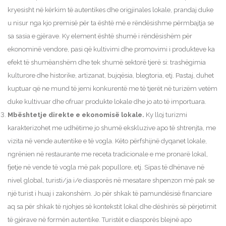
kryesisht në kërkim të autentikes dhe origjinales lokale, prandaj duke
u nisur nga kjo premisë për ta është më e rëndësishme përmbajtja se
sa sasia e gjërave. Ky element është shumë i rëndësishëm për
ekonominë vendore, pasi që kultivimi dhe promovimi i produkteve ka
efekt të shumëanshëm dhe tek shumë sektorë tjerë si: trashëgimia
kulturore dhe historike, artizanat, bujqësia, blegtoria, etj. Pastaj, duhet
kuptuar që ne mund të jemi konkurentë me të tjerët në turizëm vetëm
duke kultivuar dhe ofruar produkte lokale dhe jo ato të importuara.
Mbështetje direkte e ekonomisë lokale.
Ky lloj turizmi
karakterizohet me udhëtime jo shumë ekskluzive apo të shtrenjta, me
vizita në vende autentike e të vogla. Këto përfshijnë dyqanet lokale,
ngrënien në restaurante me receta tradicionale e me pronarë lokal,
fjetje në vende të vogla më pak popullore, etj. Sipas të dhënave në
nivel global, turisti/ja i/e diasporës në mesatare shpenzon më pak se
një turist i huaj i zakonshëm. Jo për shkak të pamundësisë financiare
aq sa për shkak të njohjes së kontekstit lokal dhe dëshirës së përjetimit
të gjërave në formën autentike. Turistët e diasporës blejnë apo