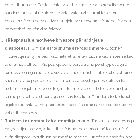
ndërlidhur me të. Për të kapitalizuar turizmin e diasporës dhe për të
shndërruar vizitat në atdhe në katalizator i zhvillimit të sektorit,
nevojitet që nga perspektiva e subjekteve relevante në atdhe të kihen
parasysh të paktën disa faktorë:
Të kuptuarit e motiveve kryesore për ardhjet e
diasporës.
Fillimisht, është shumë e rëndësishme të kuptohen
motivet që i shtyjnë bashkatdhetarët tanë të vizitojnë kaq shpesh e kaq
të shumtë atdheun. Kjo pasi që edhe përvoja dhe përshtypjet e tyre
formësohen nga motivet e vizitave. Rrjedhimisht, subjektet që ofrojnë
shërbime apo produkte duhet ta kenë parasysh që nëse dikush ka
ardhur me qëllim kryesor të çmallet me të afërmit dhe vendlindjen,
ka më pak kohë të shpenzojë në aktivitete tjera. Prandaj, oferta duhet
të jetë e përshtatur ndaj kërkesës – specifike dhe qartë e përcaktuar në
kohë dhe hapësirë.
Turizëm i orientuar kah autentikja lokale.
Turizmi i diasporës nga
natyra krijon ose veçse ka lidhje të forta me ekonominë lokale, në të
cilën diaspora kontribuon në masë të madhe. Turistët e diasporës janë