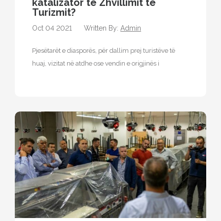
katalizator të Zhvillimit të
Turizmit?
Oct 04 2021
Written By:
Admin
Pjesëtarët e diasporës, për dallim prej turistëve të
huaj, vizitat në atdhe ose vendin e origjinës i
realizojnë kryesisht të…