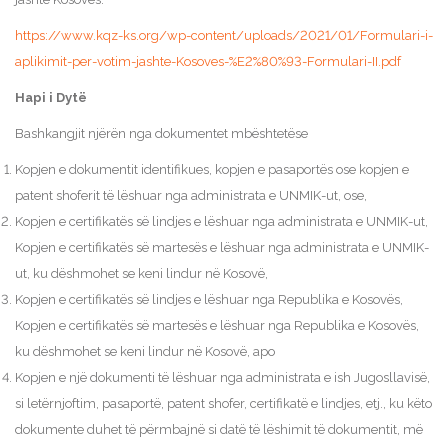
https://www.kqz-ks.org/wp-content/uploads/2021/01/Formulari-i-
aplikimit-per-votim-jashte-Kosoves-%E2%80%93-Formulari-II.pdf
Hapi i Dytë
Bashkangjit njërën nga dokumentet mbështetëse
Kopjen e dokumentit identifikues, kopjen e pasaportës ose kopjen e
patent shoferit të lëshuar nga administrata e UNMIK-ut, ose,
Kopjen e certifikatës së lindjes e lëshuar nga administrata e UNMIK-ut,
Kopjen e certifikatës së martesës e lëshuar nga administrata e UNMIK-
ut, ku dëshmohet se keni lindur në Kosovë,
Kopjen e certifikatës së lindjes e lëshuar nga Republika e Kosovës,
Kopjen e certifikatës së martesës e lëshuar nga Republika e Kosovës,
ku dëshmohet se keni lindur në Kosovë, apo
Kopjen e një dokumenti të lëshuar nga administrata e ish Jugosllavisë,
si letërnjoftim, pasaportë, patent shofer, certifikatë e lindjes, etj., ku këto
dokumente duhet të përmbajnë si datë të lëshimit të dokumentit, më