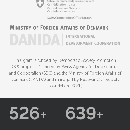
This grant is funded by Democratic Society Promotion
(DSP) project – financed by Swiss Agency for Development
and Cooporation (SDC) and the Ministry of Foreign Affairs of
Denmark (DANIDA) and managed by Kosovar Civil Society
Foundation (KCSF)
526
639