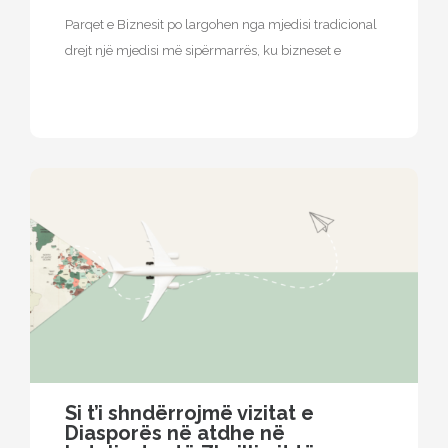
Parqet e Biznesit po largohen nga mjedisi tradicional
drejt një mjedisi më sipërmarrës, ku bizneset e
vendosura në këtë faqe…
Si t’i shndërrojmë vizitat e
Diasporës ​​në atdhe në