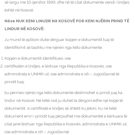
së largu me 10 qershor 1999, dhe në të cilat dokumente vendi i lindjes
është në Kosovë.
Nëse NUK KENI LINUDR Në KOSOVË POR KENI NJËRIN PRIND TË
LINDUR NË KOSOVË:
Ju mund të aplkoni duke dërguar kopjen e dokumentit tuaj të
identifikimit së bashku me njërën nga këto dokumente:
Kopjen e dokumentit identifikues, ose
certifikatën e lindjes, e lëshuar nga Republika e Kosovës, ose
administrata e UNMIK-ut, ose administrata e ish – Jugosllavisë të
prindit tuaj,
ku përmes njërës nga këto dokumente dëshmohet si prindi juaj ka
lindur në Kosovë. Në këtë rast ju duhet ta dërgoni edhe një kopje të
dokumentit, si certifikatë e lindjes së shtetit ku jetoni, ku në këtë
dokument emri i prindit tuaj përputhet me dokumentet e kërkuara të
cilat janë lëshuar nga Republika e Kosovës, administrata e UNMIK-ut,
ose administrata e ish – Jugosllavisë