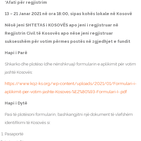
*Afati për regjistrim
13 – 21 Janar 2021 në ora 18:00, sipas kohës lokale në Kosovë
Nësë jeni SHTETAS i KOSOVËS apo jeni i regjistruar në
Regjistrin Civil të Kosovës apo nëse jeni regjistruar
suksesshëm për votim përmes postës në zgjedhjet e fundit
Hapi i Parë
Shkarko dhe plotëso (dhe nënshkruaj) formularin e aplikimit për votim
jashtë Kosovës:
https://www.kqz-ks.org/wp-content/uploads/2021/01/Formulari-i-
aplikimit-per-votim-jashte-Kosoves-%E2%80%93-Formulari-I-.pdf
Hapi i Dytë
Pasi të plotësoni formularin, bashkangjitni një dokument të vlefshëm
identifikimi të Kosovës si:
Pasaportë