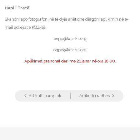
Hapi i Tretë
Skanoni apo fotografoni në të dyja anët dhe dërgoni aplikimin në e-
mail adresat e KQZ-së.
ovpp@kqz-ks.org
ogpp@kqz-ks.org
Aplikimet pranohet deri me 21 janar në ora 18:00.
Artikulli paraprak
Artikulli i radhës