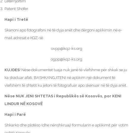
Leternjoftim
Patent Shofer.
Hapi i Tretë
Skanoni apo fotografoni në të dyja anët dhe dërgoni aplikimin në e-
mail adresat e KQZ-së.
ovpp@kqz-ks.org
ogpp@kqz-ks.org
KUJDES
! Nëse dokumentet tuaja nuk janë të vlefshme për shkak se ju
ka skaduar afati, BASHKANGJITENI në aplikim një dokument të
vlefshëm të shtetit ku jetoni të fotografuar apo skenuar në të dyja anët.
Nëse NUK JENI SHTETAS i Republikës së Kosovës, por KENI
LINDUR NË KOSOVË
Hapi i Parë
Shkarko dhe plotëso (dhe nënshkruaj) formularin e aplikimit për votim
jashtë Kosovës: