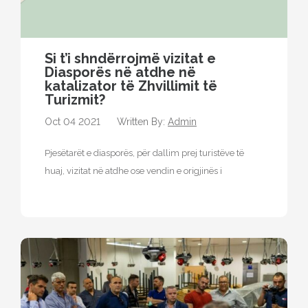
Si t’i shndërrojmë vizitat e
Diasporës ​​në atdhe në
katalizator të Zhvillimit të
Turizmit?
Oct 04 2021
Written By:
Admin
Pjesëtarët e diasporës, për dallim prej turistëve të
huaj, vizitat në atdhe ose vendin e origjinës i
realizojnë kryesisht të…