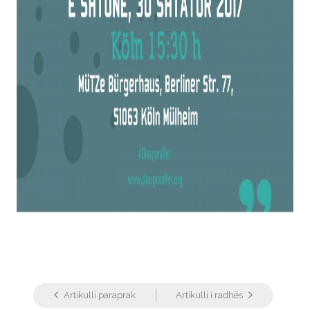
Artikulli paraprak
Artikulli i radhës