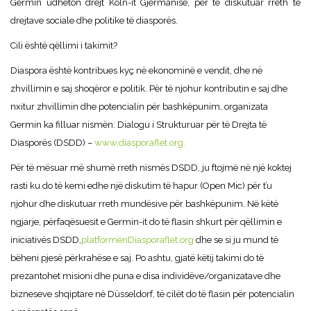
Germin udhëton drejt Köln-it Gjermanisë, për të diskutuar rreth të
drejtave sociale dhe politike të diasporës.
Cili është qëllimi i takimit?
Diaspora është kontribues kyç në ekonominë e vendit, dhe në
zhvillimin e saj shoqëror e politik. Për të njohur kontributin e saj dhe
nxitur zhvillimin dhe potencialin për bashkëpunim, organizata
Germin ka filluar nismën: Dialogu i Strukturuar për të Drejta të
Diasporës (DSDD) –
www.diasporaflet.org.
Për të mësuar më shumë rreth nismës DSDD, ju ftojmë në një koktej
rasti ku do të kemi edhe një diskutim të hapur (Open Mic) për t’u
njohur dhe diskutuar rreth mundësive për bashkëpunim. Në këtë
ngjarje, përfaqësuesit e Germin-it do të flasin shkurt për qëllimin e
iniciativë
s DSDD,
platformënDiasporaflet.org
dhe se si ju mund të
bëheni pjesë përkrahëse e saj. Po ashtu, gjatë këtij takimi do të
prezantohet misioni dhe puna e disa individëve/organizatave dhe
bizneseve shqiptare në Düsseldorf, të cilët do të flasin për potencialin