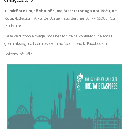
e mërgatës sonë.
Ju mirëpresim, të shtunën, më 30 shtator nga ora 15:30, në
Köln.
(Lokacioni: AMüTZe Bürgerhaus Berliner Str. 77, 51063 Köln
Mülheim)
Nëse keni ndonjë pyetje, mos hezitoni të na kontaktoni në email
germinks@gmail.com
ose këtu në faqen tonë të Facebook-ut.
Shihemi në Köln!