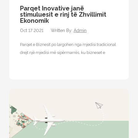
Parqet Inovative janë
stimuluesit e rinj të Zhvillimit
Ekonomik
Oct 17 2021
Written By:
Admin
Parqet e Biznesit po largohen nga mjedisi tradicional
drejt një mjedisi më sipërmarrës, ku bizneset e
vendosura në këtë faqe…