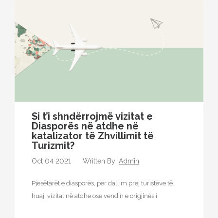
Si t’i shndërrojmë vizitat e
Diasporës ​​në atdhe në
katalizator të Zhvillimit të
Turizmit?
Oct 04 2021
Written By:
Admin
Pjesëtarët e diasporës, për dallim prej turistëve të
huaj, vizitat në atdhe ose vendin e origjinës i
realizojnë kryesisht të…