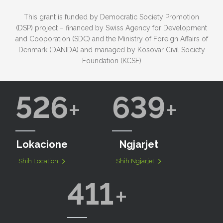
This grant is funded by Democratic Society Promotion
(DSP) project – financed by Swiss Agency for Development
and Cooporation (SDC) and the Ministry of Foreign Affairs of
Denmark (DANIDA) and managed by Kosovar Civil Society
Foundation (KCSF)
526
639
Lokacione
Ngjarjet
Shih Location
Shih Ngjarjet
411