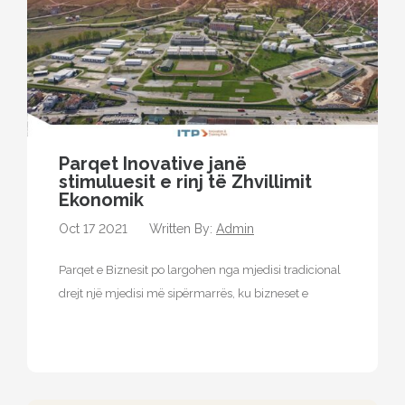
Parqet Inovative janë
stimuluesit e rinj të Zhvillimit
Ekonomik
Oct 17 2021
Written By:
Admin
Parqet e Biznesit po largohen nga mjedisi tradicional
drejt një mjedisi më sipërmarrës, ku bizneset e
vendosura në këtë faqe…