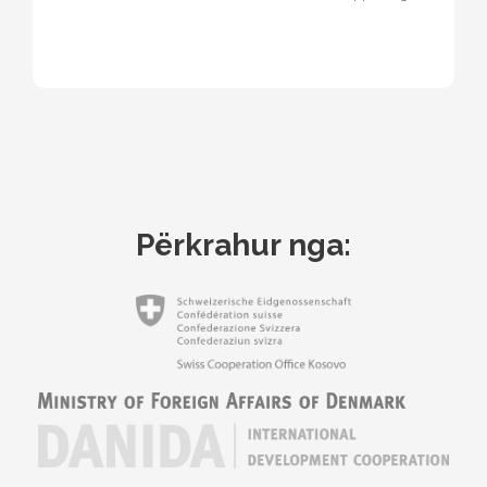
the diaspora by taking…
Përkrahur nga: