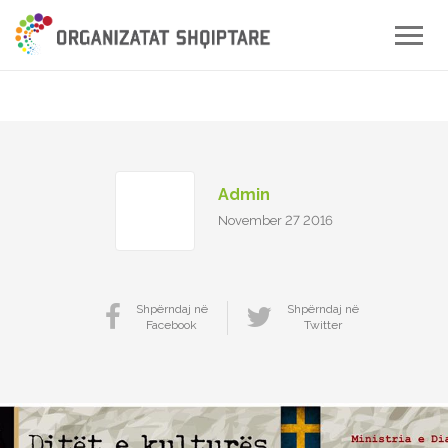
Toggle
naviga
Admin
November 27 2016
Shpërndaj në
Shpërndaj në
Facebook
Twitter