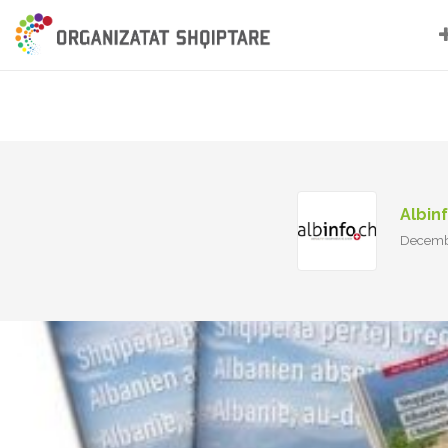
Albin
Decemb