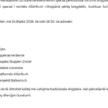
 kënaqësinë t‘ju ftojnë në evenimentin special përkushtuar turizmit shqiptar.
special i revistës Albinfo.ch «Shqipëria përtej bregdetit», kushtuar tu
en, më 14 dhjetor 2018, në orën 18.30, në adresën:
jes:
hqipërisë në Bernë
hoqatës Shqipëri-Zvicër
zetare zvicerane
platformës Albinfo.ch
rojektit Balkans.ch
o të shtrohet koktej me ushqime tradicionale shqiptare, nën përcellje të 
lay dhe Gjon Guralumi.