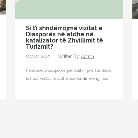
Si t’i shndërrojmë vizitat e
Diasporës ​​në atdhe në
katalizator të Zhvillimit të
Turizmit?
Oct 04 2021
Written By:
Admin
Pjesëtarët e diasporës, për dallim prej turistëve
të huaj, vizitat në atdhe ose vendin e origjinës i
realizojnë kryesisht të…