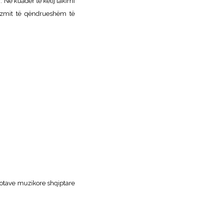
 Në kuadër të këtij takimi
rizmit të qëndrueshëm të
notave muzikore shqiptare