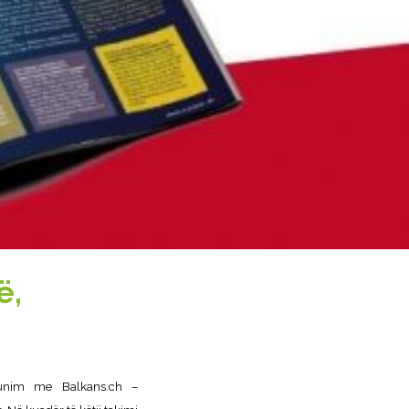
ë,
punim me Balkans.ch –