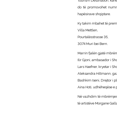
Tourism Destination, kanë
do të promovohet numri 
hapësirave shqiptare.
Ky takim mbahet të premt
Villa Mettlen,
Pourtalèsstrasse 35,
3074 Muri bei Bern.
Marrin fjalën gjatë mbrëm
Ilir Gjoni, ambasador i S
Lars Haefner, kryetar i S
Aleksandra Hiltmann, ga
Bashkim Iseni, Drejtor i 
Aina Hoti, udhëheqëse e p
Në vazhdim të mbrëmjes d
të artistëve Morgane Gal