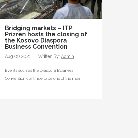
Bridging markets – ITP
Prizren hosts the closing of
the Kosovo Diaspora
Business Convention
Aug 09 2021
Written By:
Admin
Events such as the Diaspora Business
Convention continue to be one of the main
facilitators supporting the diaspora by taking…