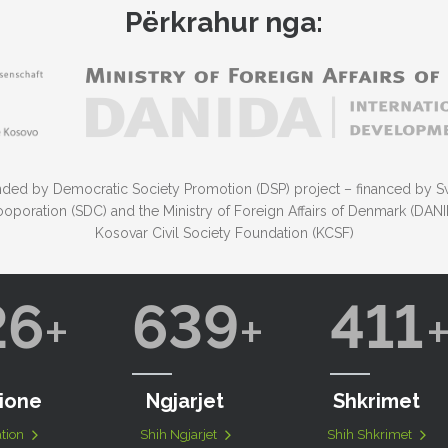
Përkrahur nga:
funded by Democratic Society Promotion (DSP) project – financed by S
poration (SDC) and the Ministry of Foreign Affairs of Denmark (DA
Kosovar Civil Society Foundation (KCSF)
26
639
411
ione
Ngjarjet
Shkrimet
tion
Shih Ngjarjet
Shih Shkrimet