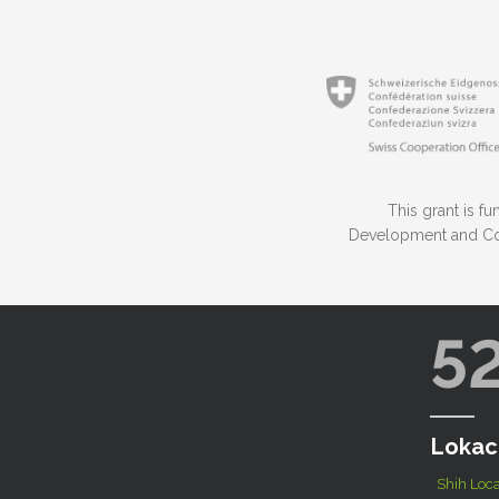
This grant is 
Development and Coo
5
Lokac
Shih Loca