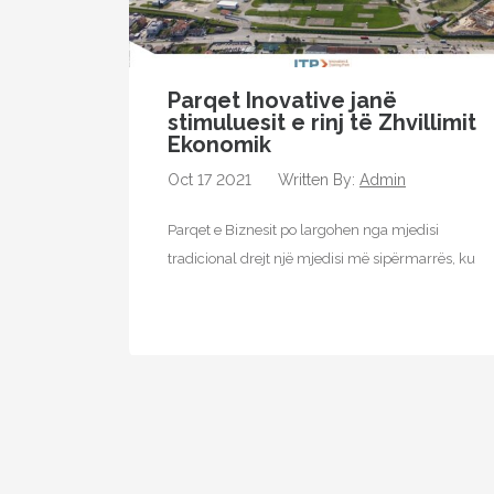
Parqet Inovative janë
stimuluesit e rinj të Zhvillimit
Ekonomik
Oct 17 2021
Written By:
Admin
Parqet e Biznesit po largohen nga mjedisi
tradicional drejt një mjedisi më sipërmarrës, ku
bizneset e vendosura në këtë faqe…