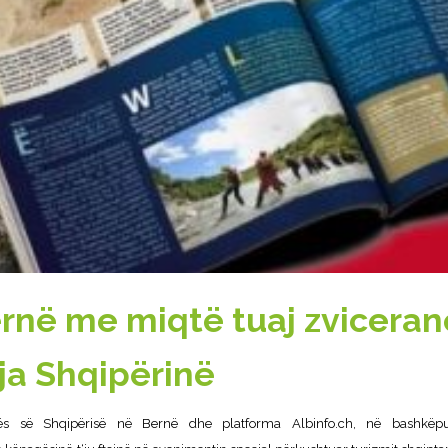
ernë me miqtë tuaj zviceran
ja Shqipërinë
s së Shqipërisë në Bernë dhe platforma Albinfo.ch, në bashkë