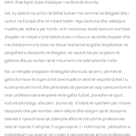
MMA (free fight) duke shkëlqyer me fitore të shumta.
Sot, ky djalosh ka arritur të bëhet bokser me renome në Belgjikë dhe i
njohur në Europë dhe në mbarë botën. Nga dashuria dhe vetëdija e
madhe për atdhe e për komb, Arifi me krenari bartë flamurin kombtar
shqiptar në meçet e tij të boksit duke u mburrur që është shqiptar dhe
me shkëlqimin e tij duke na shtuar krenarinë të gjithë shqiptarëve në
përgjithësi e diasporës në Belgjikë, në veçanti.Kjo po na gëzon të
gjithëve dhe po na bën që të mburremi me këtë talent të rrallë.
Ne, si mërgatë shqiptare në Belgjikë dhe kudo që jemi, përmes të
gjitha formave të organizimit tonë kujdes e vend të veçantë duhet t’iu
kushtojmë afirmimit dhe përkrahjes së parezervë ndaj njerëzve tonë të
rinjë, profesionistë e ekspertë në të gjitha fushat, pra edhe në sport,
kulturë,teknologji, afarizëm, biznes etj. Si lobist të vyeshëm për mbarë
diasporën dhe për kombin, kemi detyrë dhe obligim që të zbulojmë
talentët e njerëzit tonë që zotërojnë aftësi të ndryshme profesionale.
Këta të rinjë do t’i afrojmë, t’i organizojmë, t’ i ndihmojmë , përkrahim e
mbështesim pa rezervë në rrugën e përsosmërisë së tyre profesionale