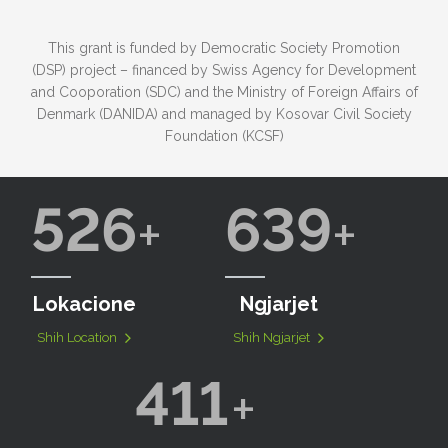
This grant is funded by Democratic Society Promotion
(DSP) project – financed by Swiss Agency for Development
and Cooporation (SDC) and the Ministry of Foreign Affairs of
Denmark (DANIDA) and managed by Kosovar Civil Society
Foundation (KCSF)
526
639
Lokacione
Ngjarjet
Shih Location
Shih Ngjarjet
411