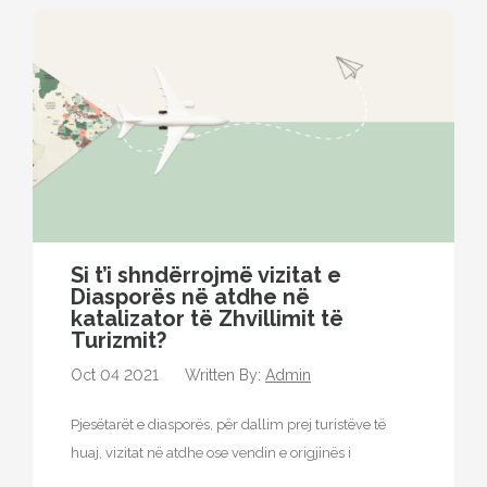
Si t’i shndërrojmë vizitat e
Diasporës ​​në atdhe në
katalizator të Zhvillimit të
Turizmit?
Oct 04 2021
Written By:
Admin
Pjesëtarët e diasporës, për dallim prej turistëve të
huaj, vizitat në atdhe ose vendin e origjinës i
realizojnë kryesisht të…