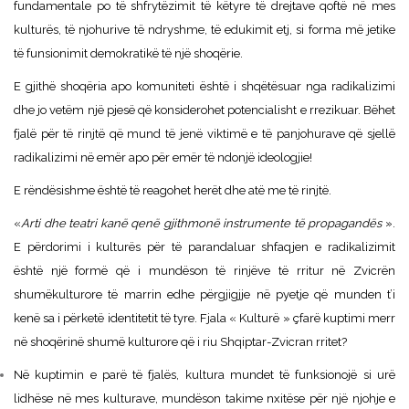
fundamentale po të shfrytëzimit të këtyre të drejtave qoftë në mes
kulturës, të njohurive të ndryshme, të edukimit etj, si forma më jetike
të funsionimit demokratikë të një shoqërie.
E gjithë shoqëria apo komuniteti është i shqëtësuar nga radikalizimi
dhe jo vetëm një pjesë që konsiderohet potencialisht e rrezikuar. Bëhet
fjalë për të rinjtë që mund të jenë viktimë e të panjohurave që sjellë
radikalizimi në emër apo për emër të ndonjë ideologjie!
E rëndësishme është të reagohet herët dhe atë me të rinjtë.
«
Arti dhe teatri kanë qenë gjithmonë instrumente të propagandës
».
E përdorimi i kulturës për të parandaluar shfaqjen e radikalizimit
është një formë që i mundëson të rinjëve të rritur në Zvicrën
shumëkulturore të marrin edhe përgjigjje në pyetje që munden t’i
kenë sa i përketë identitetit të tyre. Fjala « Kulturë » çfarë kuptimi merr
në shoqërinë shumë kulturore që i riu Shqiptar-Zvicran rritet?
Në kuptimin e parë të fjalës, kultura mundet të funksionojë si urë
lidhëse në mes kulturave, mundëson takime nxitëse për një njohje e