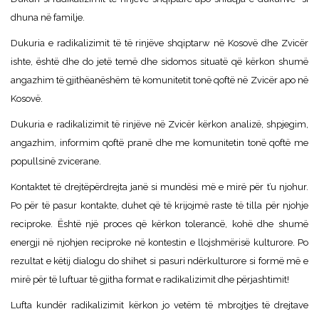
dhuna në familje.
Dukuria e radikalizimit të të rinjëve shqiptarw në Kosovë dhe Zvicër
ishte, është dhe do jetë temë dhe sidomos situatë që kërkon shumë
angazhim të gjithëanëshëm të komunitetit tonë qoftë në Zvicër apo në
Kosovë.
Dukuria e radikalizimit të rinjëve në Zvicër kërkon analizë, shpjegim,
angazhim, informim qoftë pranë dhe me komunitetin tonë qoftë me
popullsinë zvicerane.
Kontaktet të drejtëpërdrejta janë si mundësi më e mirë për t’u njohur.
Po për të pasur kontakte, duhet që të krijojmë raste të tilla për njohje
reciproke. Është një proces që kërkon tolerancë, kohë dhe shumë
energji në njohjen reciproke në kontestin e llojshmërisë kulturore. Po
rezultat e këtij dialogu do shihet si pasuri ndërkulturore si formë më e
mirë për të luftuar të gjitha format e radikalizimit dhe përjashtimit!
Lufta kundër radikalizimit kërkon jo vetëm të mbrojtjes të drejtave