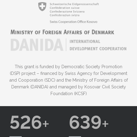
This grant is funded by Democratic Society Promotion
(DSP) project – financed by Swiss Agency for Development
and Cooporation (SDC) and the Ministry of Foreign Affairs of
Denmark (DANIDA) and managed by Kosovar Civil Society
Foundation (KCSF)
526
639