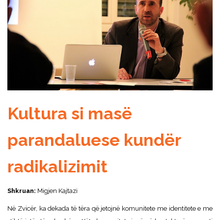
Kultura si masë
parandaluese kundër
radikalizimit
Shkruan:
Migjen Kajtazi
Në Zvicër, ka dekada të tëra që jetojnë komunitete me identitete e me