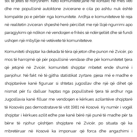
stil të jetës të ndryshëm. Këto komunitete janë në kontakt në mes veti
dhe me popullsinë autoktone zvicerane e cila po ashtu nuk është
kompakte po e përbër nga komunitete. Ardhja e komuniteteve të reja
në realitetin zviceran shpeshë herë përcillet me një llojë ngurrimi apo
paragjykimi që ndikon në vendosjen e frikës së ndërsjellët dhe së fundi
ushqen një mbyllje në vetëvete të komuniteteve.
Komuniteti shqiptar ka dekada të tëra që jeton dhe punon në Zvicër, po
mos të harrojmë që për popullsinë vendase dhe për komunitetet tjera
që jetojnë në Zvicër, komuniteti shqiptar mbetet ende shumë i
panjohur. Në fakt në të gjitha statistikat zyrtare, pjesa më e madhe e
shqiptarëve kanë figuruar si shtetas jugosllav dhe një që dihet që
nismat për t’u dalluar haptas nga popullsitwë tjera të ardhur nga
Jugosllavia kanë filluar me vendosjen e kërkues azilantëve shqiptarë
të Kosovës pas demostratave të vitit 1981 në Kosovë. Ky numër i vogël
shqiptar i kërkues azilit edhe pse kanë bërë një punë të madhe për ta
bërw të njohur çështjen shqiptare në Zvicër, po situata që ka
mbretëruar në Kosovë ka imponuar që forca dhe angazhimi i