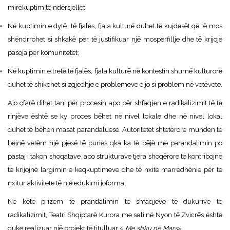
mirëkuptim të ndërsjellët;
Në kuptimin e dytë të fjalës, fjala kulturë duhet të kujdesët që të mos
shëndrrohet si shkakë për të justifikuar një mospërfillje dhe të krijojë
pasoja për komunitetet;
Në kuptimin e tretë të fjalës, fjala kulturë në kontestin shumë kulturorë
duhet të shikohet si zgjedhje e problemeve e jo si problem në vetëvete.
Ajo çfarë dihet tani për procesin apo për shfaqjen e radikalizimit të të
rinjëve është se ky proces bëhet në nivel lokale dhe në nivel lokal
duhet të bëhen masat parandaluese. Autoritetet shtetërore munden të
bëjnë vetëm një pjesë të punës qka ka të bëjë me parandalimin po
pastaj i takon shoqatave apo strukturave tjera shoqërore të kontribojnë
të krijojnë largimin e keqkuptimeve dhe të nxitë marrëdhënie për të
nxitur aktivitete të një edukimi joformal.
Në këtë prizëm të prandalimin të shfaqjeve të dukurive të
radikalizimit, Teatri Shqiptarë Kurora me seli në Nyon të Zvicrës është
duke realizuar një projekt të titulluar «
Me shku në Mars
» .