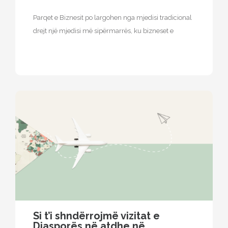
Parqet e Biznesit po largohen nga mjedisi tradicional
drejt një mjedisi më sipërmarrës, ku bizneset e
vendosura në këtë faqe…
Si t’i shndërrojmë vizitat e
Diasporës ​​në atdhe në