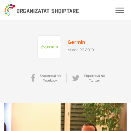
Toggle
naviga
Germin
March 29 2019
Shpërndaj në
Shpërndaj në
Facebook
Twitter