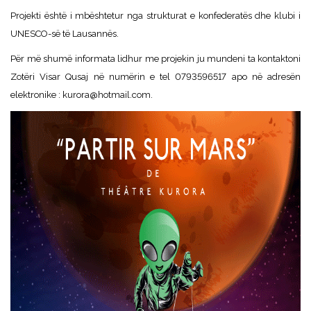
Projekti është i mbështetur nga strukturat e konfederatës dhe klubi i
UNESCO-së të Lausannës.
Për më shumë informata lidhur me projekin ju mundeni ta kontaktoni
Zotëri Visar Qusaj në numërin e tel 0793596517 apo në adresën
elektronike :
kurora@hotmail.com
.