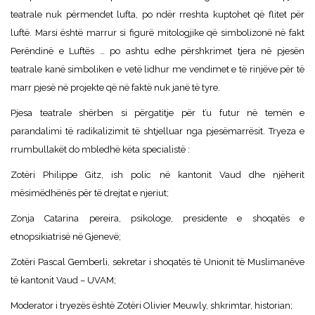
teatrale nuk përmendet lufta, po ndër rreshta kuptohet që flitet për
luftë. Marsi është marrur si figurë mitologjike që simbolizonë në fakt
Perëndinë e Luftës … po ashtu edhe përshkrimet tjera në pjesën
teatrale kanë simboliken e vetë lidhur me vendimet e të rinjëve për të
marr pjesë në projekte që në faktë nuk janë të tyre.
Pjesa teatrale shërben si përgatitje për t’u futur në temën e
parandalimi të radikalizimit të shtjelluar nga pjesëmarrësit. Tryeza e
rrumbullakët do mbledhë këta specialistë :
Zotëri Philippe Gitz, ish polic në kantonit Vaud dhe njëherit
mësimëdhënës për të drejtat e njeriut;
Zonja Catarina pereira, psikologe, presidente e shoqatës e
etnopsikiatrisë në Gjenevë;
Zotëri Pascal Gemberli, sekretar i shoqatës të Unionit të Muslimanëve
të kantonit Vaud – UVAM;
Moderator i tryezës është Zotëri Olivier Meuwly, shkrimtar, historian;