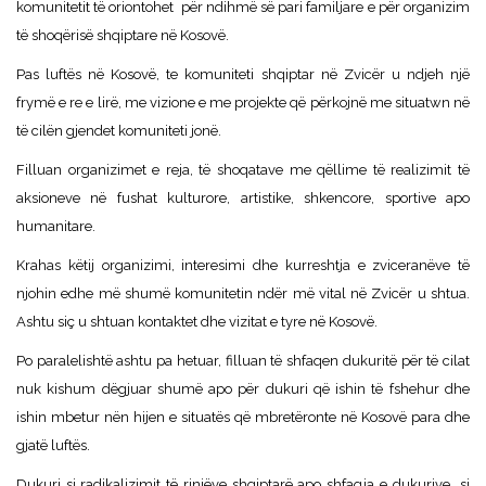
komunitetit të oriontohet për ndihmë së pari familjare e për organizim
të shoqërisë shqiptare në Kosovë.
Pas luftës në Kosovë, te komuniteti shqiptar në Zvicër u ndjeh një
frymë e re e lirë, me vizione e me projekte që përkojnë me situatwn në
të cilën gjendet komuniteti jonë.
Filluan organizimet e reja, të shoqatave me qëllime të realizimit të
aksioneve në fushat kulturore, artistike, shkencore, sportive apo
humanitare.
Krahas këtij organizimi, interesimi dhe kurreshtja e zviceranëve të
njohin edhe më shumë komunitetin ndër më vital në Zvicër u shtua.
Ashtu siç u shtuan kontaktet dhe vizitat e tyre në Kosovë.
Po paralelishtë ashtu pa hetuar, filluan të shfaqen dukuritë për të cilat
nuk kishum dëgjuar shumë apo për dukuri që ishin të fshehur dhe
ishin mbetur nën hijen e situatës që mbretëronte në Kosovë para dhe
gjatë luftës.
Dukuri si radikalizimit të rinjëve shqiptarë apo shfaqja e dukurive si