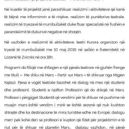
Në kuadër të projektit janë parashikuar realizimi i aktiviteteve që kanë
të bëjnë me informimin e të rinjëve, realizim të punëtorive teatrale,
realizim të tryezavë të rrumbullakët duke ftuar specialistë në fushën e
parandalimit të dukurivë negative në shoqëri.
Në vazhdën e realizimit të aktiviteteve, teatri Kurora organizon një
tryezë të rrumbullakët me 10 maj 2019 në sallën e fraternitetit në
Lozanë të Zvicrës në ora 18h.
Programi do fillojë me shfaqjen e një pjesës teatrore në gjuhën frenge
me titull « Me shku në Mars – Partir sur Mars » të shkruar nga Migjen
Kajtazi. Pjesa e vogël teatrale bazohet në dialog në mes një studenti
dhe profesorit. Studenti e njofton Profesorin që do shkojë në Mars.
Profesori i përgjigjet Studentit që vendimi për të shkuar në pushime në
muajin mars është vendim i mirë se është sezonë që nuk kushton
shtrejtë dhe ka destinacione të mira turistike edhe në Evropë, dialogu
merr pak kohë deri sa profesori e kupton që flitet për projektimin e të
riut për të shkuar në planetin Mars… dialogu vazhdon… në pjesë