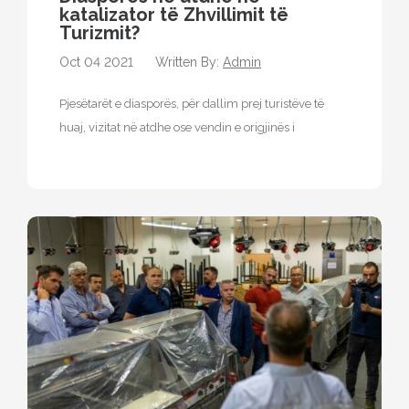
katalizator të Zhvillimit të
Turizmit?
Oct 04 2021
Written By:
Admin
Pjesëtarët e diasporës, për dallim prej turistëve të
huaj, vizitat në atdhe ose vendin e origjinës i
realizojnë kryesisht të…