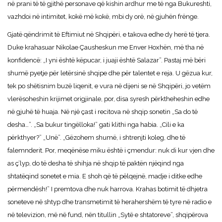
në prani të të gjithë personave që kishin ardhur me të nga Bukureshti,
vazhdoi në intimitet, kokë më kokë, mbi dy orë, në gjuhën frënge.
Gjatë qëndrimit të Eftimiut në Shqipëri, e takova edhe dy herë të tjera.
Duke krahasuar Nikolae Çausheskun me Enver Hoxhën, më tha në
konfidencë: „I yni është këpucar, i juaji është Salazar”. Pastaj më bëri
shumë pyetje për letërsinë shqipe dhe për talentet e reja. U gëzua kur,
tek po shëtisnim buzë liqenit, e vura në dijeni se në Shqipëri, jo vetëm
vlerësoheshin krijimet origjinale, por, disa syresh përktheheshin edhe
në gjuhë të huaja. Në një çast i recitova në shqip sonetin „Sa do të
desha…”. „Sa bukur tingëlloka!” gati klithi nga habia. „Cili e ka
përkthyer?” „Unë”. „Gëzohem shumë, i shtrenjti koleg, dhe të
falemnderit. Por, meqënëse miku është i çmendur: nuk di kur vjen dhe
as ç’lyp, do të desha të shihja në shqip të paktën njëqind nga
shtatëqind sonetet e mia. E shoh që të pëlqejnë, madje i ditke edhe
përmendësh!” I premtova dhe nuk harrova. Krahas botimit të dhjetra
soneteve në shtyp dhe transmetimit të herahershëm të tyre në radio e
në televizion, më në fund, nën titullin „Sytë e shtatoreve”, shqipërova