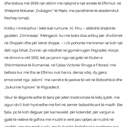
dhe botova më 1998 një vëllim me njëqind e një sonete të Eftimiut, në
Shtëpinë Botuese „Dukagjini” të Pejës, me parathënie të akademikut
Rexhep Ismajli.
Kritiku i mirënjohur i letërsisë rumune, Al. Piru, – atëkohë drejtonte
gazetën „Dimineaţa” (Mëngjezi), ku më botoi disa artikuj për zhvillimet
në Shqipëri dhe për letrat shqipe, – i cili pohonte me krenari se kish një
dell nga fshati Zvirinë, që ndodhet në gjymërrugën Pogradec-Korçë,
në dimrin e vitit 1991, tek po pinim nga një gotë në Klubin e
Shkrimtarëve të Rumanisë, në Calea Victoriei (Rruga e Fitores), më
befasoi kur më tha se Eftimiu nuk harroi, derisa vdiq, dy gjëra:
emocionet nga „takimi” me varret e të parëve të vet në Boboshticë dhe
„bukurinë hyjnore” të Pogradecit.
Sikur të dëgjonte edhe të tjera për jetën tradicionale të këtij qyteti, me
siguri do t’i kish hyrë edhe më fort në zemër boboshticarit të madh. Bie
fjala, po të kish dëgjuar për karnavalet, për kolendat, për vargun e
gjatë të netëve të gdhira me musht e verë pas vjeljes së rrushit në
vjeshtë, apo me mish e raki, me llukanikë (kolloface) e pastërma pas