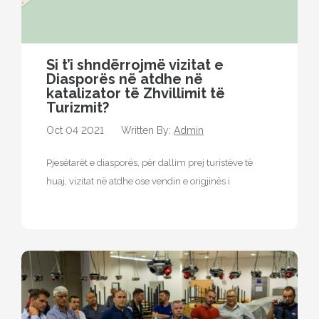
Si t’i shndërrojmë vizitat e
Diasporës ​​në atdhe në
katalizator të Zhvillimit të
Turizmit?
Oct 04 2021
Written By:
Admin
Pjesëtarët e diasporës, për dallim prej turistëve të
huaj, vizitat në atdhe ose vendin e origjinës i
realizojnë kryesisht të…