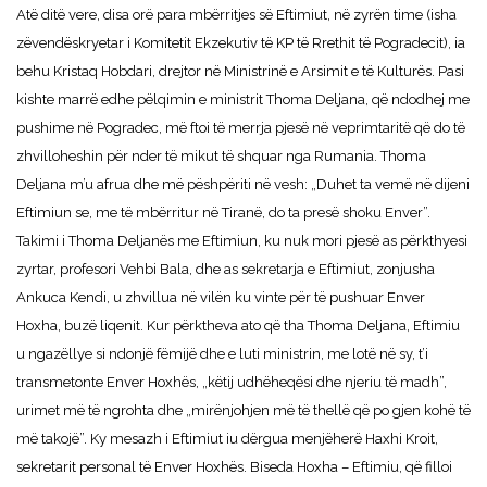
Atë ditë vere, disa orë para mbërritjes së Eftimiut, në zyrën time (isha
zëvendëskryetar i Komitetit Ekzekutiv të KP të Rrethit të Pogradecit), ia
behu Kristaq Hobdari, drejtor në Ministrinë e Arsimit e të Kulturës. Pasi
kishte marrë edhe pëlqimin e ministrit Thoma Deljana, që ndodhej me
pushime në Pogradec, më ftoi të merrja pjesë në veprimtaritë që do të
zhvilloheshin për nder të mikut të shquar nga Rumania. Thoma
Deljana m’u afrua dhe më pëshpëriti në vesh: „Duhet ta vemë në dijeni
Eftimiun se, me të mbërritur në Tiranë, do ta presë shoku Enver”.
Takimi i Thoma Deljanës me Eftimiun, ku nuk mori pjesë as përkthyesi
zyrtar, profesori Vehbi Bala, dhe as sekretarja e Eftimiut, zonjusha
Ankuca Kendi, u zhvillua në vilën ku vinte për të pushuar Enver
Hoxha, buzë liqenit. Kur përktheva ato që tha Thoma Deljana, Eftimiu
u ngazëllye si ndonjë fëmijë dhe e luti ministrin, me lotë në sy, t’i
transmetonte Enver Hoxhës, „këtij udhëheqësi dhe njeriu të madh”,
urimet më të ngrohta dhe „mirënjohjen më të thellë që po gjen kohë të
më takojë”. Ky mesazh i Eftimiut iu dërgua menjëherë Haxhi Kroit,
sekretarit personal të Enver Hoxhës. Biseda Hoxha – Eftimiu, që filloi