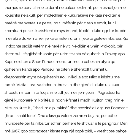
therrjes së përvitshme të derrit në palcën e dimrit, për rrëshqitjen me
koleshka në akull, për mbledhjen e kukurakëve në Kalà në ditën e
parë të pranverës. Le pastaj po t’i rrëfenin për ditën e emrit, kur i
kremtuari priste të krishterë e myslimanë, të cilët, duke ngritur kupën
me raki e duke marrë një karamele, i uronin jetë të gjatë e mbarësi. Kjo
i ndodhte secilit vetëm një herë në vit. Në ditën e Shën Prokopit, për
shembull, të gjithë shkonin për urim tek ata që quheshin Prokop apo
Kopi; në ditën e Shën Pandelimonit, urimet u bëheshin atyre që
quheshin Pandi apo Pandeli; në ditën e Shënkollit urimet u
drejtoheshin atyre që quheshin Koli, Nikolla apo Niko e kështu me
radhë. Vizitat, pra, vazhdonin tërë vitin dhe njerëzit, duke u takuar
shpesh, i mbanin të fuqishme lidhjet me njëri-tjetrin. Pogradeci ka
qënë kurdoherë mikpritës, si ndonjë fshat i madh. Kujtoni tregimin e
Mitrush Kutelit „Fshati im e pi rakinë” dhe poezinë e Lasgush Poradecit
„Kroi i fshatit tonë”. Dhe e kish jo vetëm zemrën bujare, por edhe
mundësitë për ta mbajtur sofrën përherë të shtruar e të pangritur. Deri
më 1967, çdo pogradecar kishte nga një copë tokë, – vresht ose bahçe,