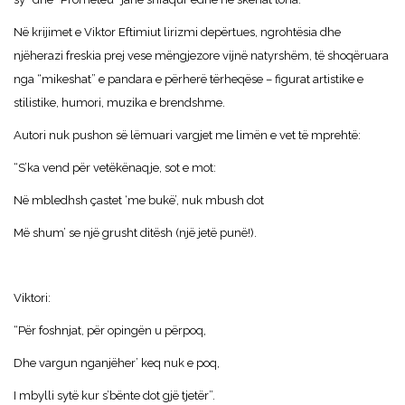
Në krijimet e Viktor Eftimiut lirizmi depërtues, ngrohtësia dhe
njëherazi freskia prej vese mëngjezore vijnë natyrshëm, të shoqëruara
nga “mikeshat” e pandara e përherë tërheqëse – figurat artistike e
stilistike, humori, muzika e brendshme.
Autori nuk pushon së lëmuari vargjet me limën e vet të mprehtë:
“S’ka vend për vetëkënaqje, sot e mot:
Në mbledhsh çastet ‘me bukë’, nuk mbush dot
Më shum’ se një grusht ditësh (një jetë punë!).
Viktori:
“Për foshnjat, për opingën u përpoq,
Dhe vargun nganjëher’ keq nuk e poq,
I mbylli sytë kur s’bënte dot gjë tjetër”.