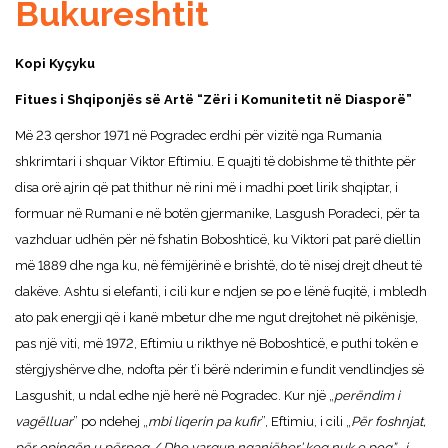
Bukureshtit
Kopi Kyçyku
Fitues i Shqiponjës së Artë “Zëri i Komunitetit në Diasporë”
Më 23 qershor 1971 në Pogradec erdhi për vizitë nga Rumania
shkrimtari i shquar Viktor Eftimiu. E quajti të dobishme të thithte për
disa orë ajrin që pat thithur në rini më i madhi poet lirik shqiptar, i
formuar në Rumani e në botën gjermanike, Lasgush Poradeci, për ta
vazhduar udhën për në fshatin Boboshticë, ku Viktori pat parë diellin
më 1889 dhe nga ku, në fëmijërinë e brishtë, do të nisej drejt dheut të
dakëve. Ashtu si elefanti, i cili kur e ndjen se po e lënë fuqitë, i mbledh
ato pak energji që i kanë mbetur dhe me ngut drejtohet në pikënisje,
pas një viti, më 1972, Eftimiu u rikthye në Boboshticë, e puthi tokën e
stërgjyshërve dhe, ndofta për t’i bërë nderimin e fundit vendlindjes së
Lasgushit, u ndal edhe një herë në Pogradec. Kur një „
perëndim i
vagëlluar
” po ndehej „
mbi liqerin pa kufir
”, Eftimiu, i cili „
Për foshnjat,
për opingën u përpoq / Dhe vargun nganjëher’ keq nuk e poq”, „i