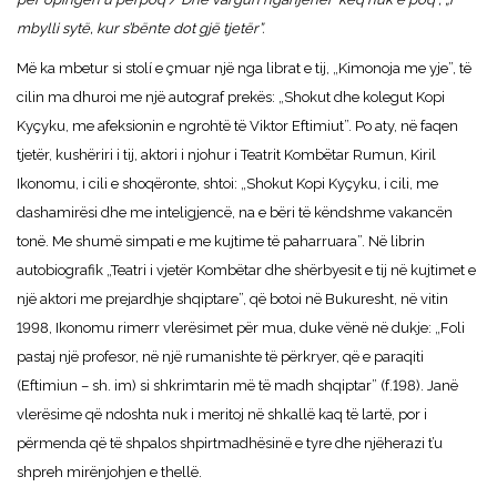
mbylli sytë, kur s’bënte dot gjë tjetër”.
Më ka mbetur si stolí e çmuar një nga librat e tij, „Kimonoja me yje”, të
cilin ma dhuroi me një autograf prekës: „Shokut dhe kolegut Kopi
Kyçyku, me afeksionin e ngrohtë të Viktor Eftimiut”. Po aty, në faqen
tjetër, kushëriri i tij, aktori i njohur i Teatrit Kombëtar Rumun, Kiril
Ikonomu, i cili e shoqëronte, shtoi: „Shokut Kopi Kyçyku, i cili, me
dashamirësi dhe me inteligjencë, na e bëri të këndshme vakancën
tonë. Me shumë simpati e me kujtime të paharruara”. Në librin
autobiografik „Teatri i vjetër Kombëtar dhe shërbyesit e tij në kujtimet e
një aktori me prejardhje shqiptare”, që botoi në Bukuresht, në vitin
1998, Ikonomu rimerr vlerësimet për mua, duke vënë në dukje: „Foli
pastaj një profesor, në një rumanishte të përkryer, që e paraqiti
(Eftimiun – sh. im) si shkrimtarin më të madh shqiptar” (f.198). Janë
vlerësime që ndoshta nuk i meritoj në shkallë kaq të lartë, por i
përmenda që të shpalos shpirtmadhësinë e tyre dhe njëherazi t’u
shpreh mirënjohjen e thellë.