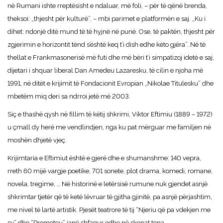
në Rumani ishte rreptësisht e ndaluar, më foli, – për të qënë brenda,
theksoi: „thjesht për kulturë”, – mbi parimet e platformën e saj. „Ku i
dihet: ndonjë ditë mund të të hyjnë në punë. Ose, të paktën, thjesht për
zgjerimin e horizontit tënd s’është keq t’i dish edhe këto gjëra”. Në të
thellat e Frankmasonerisë më futi dhe më bëri t’i simpatizoj idetë e saj,
dijetari i shquar liberal Dan Amedeu Lazaresku, të cilin e njoha më
1991, në ditët e krijimit të Fondacionit Evropian „Nikolae Titulesku” dhe
mbetëm miq deri sa ndrroi jetë më 2003.
Siç e thashë qysh në fillim të këtij shkrimi, Viktor Eftimiu (1889 – 1972)
u çmall dy herë me vendlindjen, nga ku pat mërguar me familjen në
moshën dhjetë vjeç.
Krijimtaria e Eftimiut është e gjerë dhe e shumanshme: 140 vepra,
rreth 60 mijë vargje poetike, 701 sonete, plot drama, komedi, romane,
novela, tregime, … Në historinë e letërsisë rumune nuk gjendet asnjë
shkrimtar tjetër që të ketë lëvruar të gjitha gjinitë, pa asnjë përjashtim,
me nivel të lartë artistik. Pjesët teatrore të tij “Njeriu që pa vdekjen me
sy” dhe “Prometeu” janë shfaqur edhe në skenat tona.