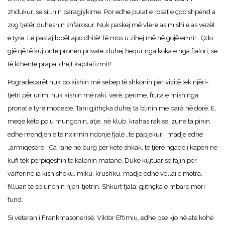
zhdukur, se sillnin paragjykime. Por edhe pulat e rosat e çdo shpend a
zog tjetër duheshin shfarosur. Nuk paskej më vlerë as mishi e as vezët
e tyre. Le pastaj lopët apo dhitë! Të mos u zihej më në gojë emri!… Çdo
gjë që të kujtonte pronën private, duhej hequr nga koka e nga fjalori, se
të kthente prapa, drejt kapitalizmit!
Pogradecarët nuk po kishin më sebep të shkonin për vizitë tek njëri-
tjetri për urim, nuk kishin më raki, verë, perime, fruta e mish nga
pronat e tyre modeste. Tani gjithçka duhej ta blinin me parà në dorë. E,
meqë këto po u mungonin, atje, në klub, krahas rakisë, zunë ta pinin
edhe mendjen e të nxirrnin ndonjë fjalë „të papjekur”, madje edhe
„armiqësore”. Ca ranë në burg për këtë shkak, të tjerë ngaqë i kapën në
kufi tek përpiqeshin të kalonin matanë. Duke kujtuar se fajin për
varfërinë ia kish shoku, miku, krushku, madje edhe vëllai e motra,
filluan të spiunonin njëri-tjetrin. Shkurt fjala: gjithçka e mbarë mori
fund.
Si veteran i Frankmasonerisë, Viktor Eftimiu, edhe pse kjo në atë kohë