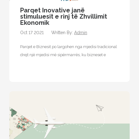
Parqet Inovative janë
stimuluesit e rinj të Zhvillimit
Ekonomik
Oct 17 2021
Written By:
Admin
Parqet e Biznesit po largohen nga mjedisi tradicional
drejt një mjedisi më sipërmarrës, ku bizneset e
vendosura në këtë faqe…