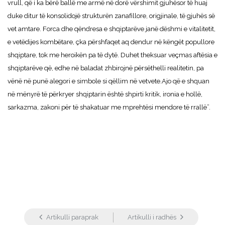
vrull, që i ka bërë ballë me armë në dorë vërshimit gjuhësor të huaj
duke ditur të konsolidojë strukturën zanafillore, origjinale, të gjuhës së
vet amtare. Forca dhe qëndresa e shqiptarëve janë dëshmi e vitalitetit,
e vetëdijes kombëtare, çka përshfaqet aq dendur në këngët popullore
shqiptare, tok me heroikën pa të dytë. Duhet theksuar veçmas aftësia e
shqiptarëve që, edhe në baladat zhbirojnë përsëthelli realitetin, pa
vënë në punë alegori e simbole si qëllim në vetvete.Ajo që e shquan
në mënyrë të përkryer shqiptarin është shpirti kritik, ironia e hollë,
sarkazma, zakoni për të shakatuar me mprehtësi mendore të rrallë”.
Artikulli paraprak
Artikulli i radhës