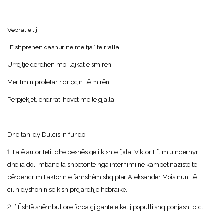
Veprat e tij:
“E shprehën dashurinë me fjal’ të rralla,
Urrejtje derdhën mbi lajkat e smirën,
Meritmin proletar ndriçojn’ të mirën,
Përpjekjet, ëndrrat, hovet më të gjalla”.
Dhe tani dy Dulcis in fundo:
1. Falë autoritetit dhe peshës që i kishte fjala, Viktor Eftimiu ndërhyri
dhe ia doli mbanë ta shpëtonte nga internimi në kampet naziste të
përqëndrimit aktorin e famshëm shqiptar Aleksandër Moisinun, të
cilin dyshonin se kish prejardhje hebraike.
2. ” Është shëmbullore forca gjigante e këtij populli shqiponjash, plot