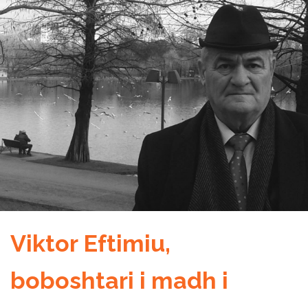
Viktor Eftimiu,
boboshtari i madh i