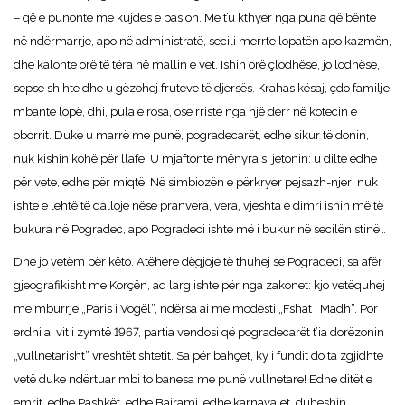
– që e punonte me kujdes e pasion. Me t’u kthyer nga puna që bënte
në ndërmarrje, apo në administratë, secili merrte lopatën apo kazmën,
dhe kalonte orë të tëra në mallin e vet. Ishin orë çlodhëse, jo lodhëse,
sepse shihte dhe u gëzohej fruteve të djersës. Krahas kësaj, çdo familje
mbante lopë, dhi, pula e rosa, ose rriste nga një derr në kotecin e
oborrit. Duke u marrë me punë, pogradecarët, edhe sikur të donin,
nuk kishin kohë për llafe. U mjaftonte mënyra si jetonin: u dilte edhe
për vete, edhe për miqtë. Në simbiozën e përkryer pejsazh-njeri nuk
ishte e lehtë të dalloje nëse pranvera, vera, vjeshta e dimri ishin më të
bukura në Pogradec, apo Pogradeci ishte më i bukur në secilën stinë…
Dhe jo vetëm për këto. Atëhere dëgjoje të thuhej se Pogradeci, sa afër
gjeografikisht me Korçën, aq larg ishte për nga zakonet: kjo vetëquhej
me mburrje „Paris i Vogël”, ndërsa ai me modesti „Fshat i Madh”. Por
erdhi ai vit i zymtë 1967, partia vendosi që pogradecarët t’ia dorëzonin
„vullnetarisht” vreshtët shtetit. Sa për bahçet, ky i fundit do ta zgjidhte
vetë duke ndërtuar mbi to banesa me punë vullnetare! Edhe ditët e
emrit, edhe Pashkët, edhe Bajrami, edhe karnavalet, duheshin