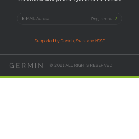
Regjistrohu
Supported by Danida, Swiss and KCSF
GERMIN
© 2021 ALL RIGHTS RESERVED