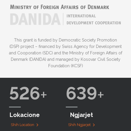
This grant is funded by Democratic Society Promotion
(DSP) project – financed by Swiss Agency for Development
and Cooporation (SDC) and the Ministry of Foreign Affairs of
Denmark (DANIDA) and managed by Kosovar Civil Society
Foundation (KCSF)
526
639
Lokacione
Ngjarjet
Shih Location
Shih Ngjarjet