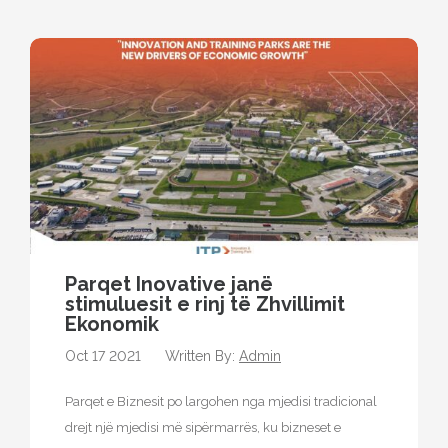
Parqet Inovative janë
stimuluesit e rinj të Zhvillimit
Ekonomik
Oct 17 2021
Written By:
Admin
Parqet e Biznesit po largohen nga mjedisi tradicional
drejt një mjedisi më sipërmarrës, ku bizneset e