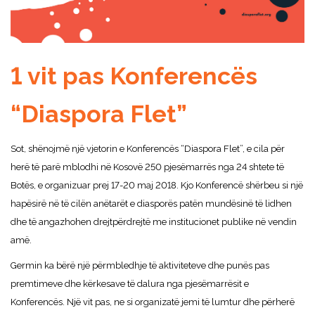
1 vit pas Konferencës
“Diaspora Flet”
Sot, shënojmë një vjetorin e Konferencës “Diaspora Flet”, e cila për
herë të parë mblodhi në Kosovë 250 pjesëmarrës nga 24 shtete të
Botës, e organizuar prej 17-20 maj 2018.
Kjo Konferencë shërbeu si një
hapësirë në të cilën anëtarët e diasporës patën mundësinë të lidhen
dhe të angazhohen drejtpërdrejtë me institucionet publike në vendin
amë.
Germin ka bërë një përmbledhje të aktiviteteve dhe punës pas
premtimeve dhe kërkesave të dalura nga pjesëmarrësit e
Konferencës. Një vit pas, ne si organizatë jemi të lumtur dhe përherë