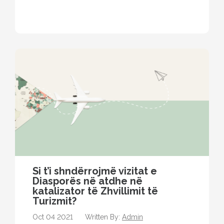
vendosura në këtë faqe…
Si t’i shndërrojmë vizitat e
Diasporës ​​në atdhe në
katalizator të Zhvillimit të
Turizmit?
Oct 04 2021
Written By:
Admin