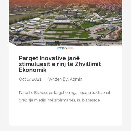
Parqet Inovative janë
stimuluesit e rinj të Zhvillimit
Ekonomik
Oct 17 2021
Written By:
Admin
Parqet e Biznesit po largohen nga mjedisi tradicional
drejt një mjedisi më sipërmarrës, ku bizneset e
vendosura në këtë faqe…