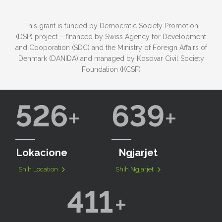
This grant is funded by Democratic Society Promotion
(DSP) project – financed by Swiss Agency for Development
and Cooporation (SDC) and the Ministry of Foreign Affairs of
Denmark (DANIDA) and managed by Kosovar Civil Society
Foundation (KCSF)
526
639
Lokacione
Ngjarjet
Shih Location
Shih Ngjarjet
411