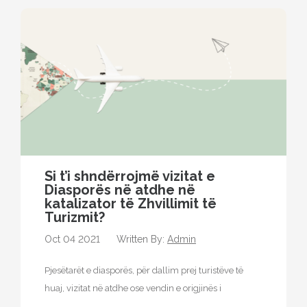
Si t’i shndërrojmë vizitat e
Diasporës ​​në atdhe në
katalizator të Zhvillimit të
Turizmit?
Oct 04 2021
Written By:
Admin
Pjesëtarët e diasporës, për dallim prej turistëve të
huaj, vizitat në atdhe ose vendin e origjinës i
realizojnë kryesisht të…