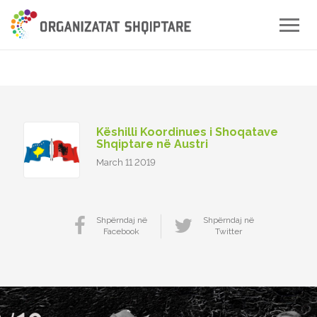
Toggle
naviga
Këshilli Koordinues i Shoqatave
Shqiptare në Austri
March 11 2019
Shpërndaj në
Shpërndaj në
Facebook
Twitter