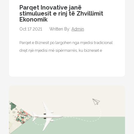
Parqet Inovative janë
stimuluesit e rinj të Zhvillimit
Ekonomik
Oct 17 2021
Written By:
Admin
Parqet e Biznesit po largohen nga mjedisi tradicional
drejt një mjedisi më sipërmarrës, ku bizneset e
vendosura në këtë faqe…