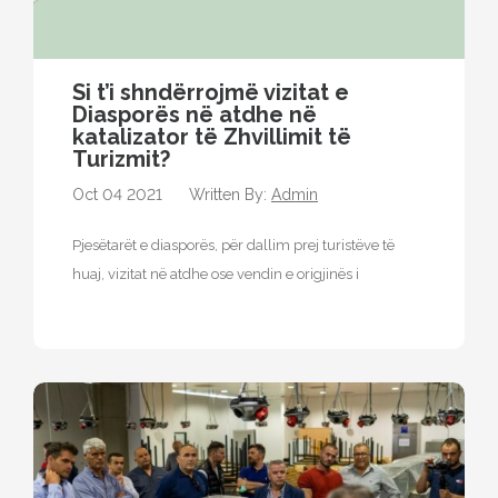
Si t’i shndërrojmë vizitat e
Diasporës ​​në atdhe në
katalizator të Zhvillimit të
Turizmit?
Oct 04 2021
Written By:
Admin
Pjesëtarët e diasporës, për dallim prej turistëve të
huaj, vizitat në atdhe ose vendin e origjinës i
realizojnë kryesisht të…