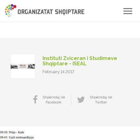
Toggle
naviga
Instituti Zviceran i Studimeve
Shqiptare - ISEAL
February 14 2017
Shpërndaj në
Shpërndaj në
Facebook
Twitter