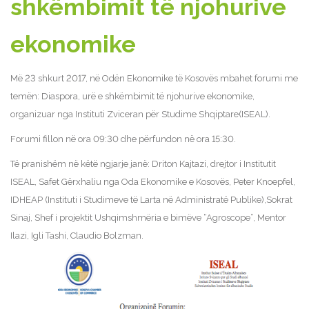
shkëmbimit të njohurive
ekonomike
Më 23 shkurt 2017, në Odën Ekonomike të Kosovës mbahet forumi me
temën: Diaspora, urë e shkëmbimit të njohurive ekonomike,
organizuar nga Instituti Zviceran për Studime Shqiptare(ISEAL).
Forumi fillon në ora 09:30 dhe përfundon në ora 15:30.
Të pranishëm në këtë ngjarje janë: Driton Kajtazi, drejtor i Institutit
ISEAL, Safet Gërxhaliu nga Oda Ekonomike e Kosovës, Peter Knoepfel,
IDHEAP (Instituti i Studimeve të Larta në Administratë Publike),Sokrat
Sinaj, Shef i projektit Ushqimshmëria e bimëve “Agroscope”, Mentor
Ilazi, Igli Tashi, Claudio Bolzman.