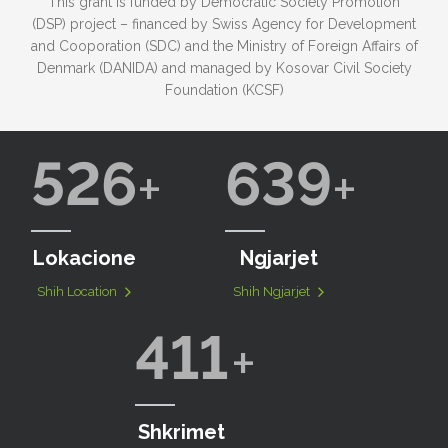
This grant is funded by Democratic Society Promotion
(DSP) project – financed by Swiss Agency for Development
and Cooporation (SDC) and the Ministry of Foreign Affairs of
Denmark (DANIDA) and managed by Kosovar Civil Society
Foundation (KCSF)
526
639
Lokacione
Ngjarjet
Shih Location
Shih Ngjarjet
411
Shkrimet