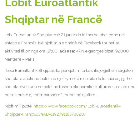
Lobit Euroatlantik
Shqiptar në Francë
Lobi Euroatlantik Shqiptar më 21 janar do të themelohet edhe në
shtetin e Francës. Në njoftimin e dhënë në Facebook thuhet se
aktiviteti fillon nga ora 17;00,
adresa:
47,rue georges bizet, 92000
Nanterre – Paris.
”Lobi Euroatlantik Shqiptar, ka për qëllim ta bashkojë gjithë mërgatën
shqiptare anëkënd botës në një frymë të re, e cila do tu shërbej gjithë
shqiptarëve kudo në botë, në fushën ekonomike, kulturore, sociale dhe
ne sektorë të gjithëmbarshëm”, thuhet në njoftim.
Njoftimi i plotë:
https://www.facebook.com/Lobi-Euroatlantik-
Shqiptar-Franc%C3%AB–119279118573820/.