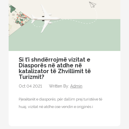
Si t’i shndërrojmë vizitat e
Diasporës ​​në atdhe në
katalizator të Zhvillimit të
Turizmit?
Oct 04 2021
Written By:
Admin
Pjesëtarët e diasporës, për dallim prej turistëve të
huaj, vizitat në atdhe ose vendin e origjinës i
realizojnë kryesisht të…