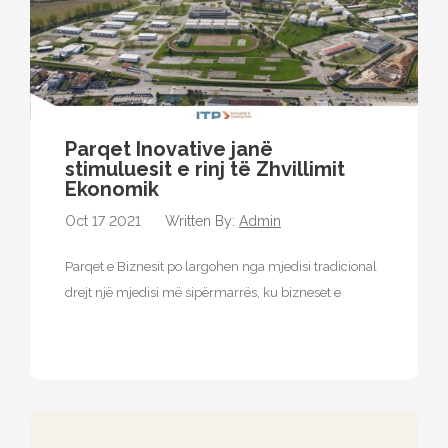
Parqet Inovative janë
stimuluesit e rinj të Zhvillimit
Ekonomik
Oct 17 2021
Written By:
Admin
Parqet e Biznesit po largohen nga mjedisi tradicional
drejt një mjedisi më sipërmarrës, ku bizneset e
vendosura në këtë faqe…