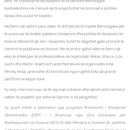
tjera, ne shpresojmë që diaspora do të përdor
ë
teknologjitë
bashkëkohore në mënyrë që të angazhohet në proceset e politik
ë
-
bërjes dhe avokimit kolektiv.
Ne kemi një qëllim para vetes: të shfrytëzojmë mjetet teknologjike për
të avancuar të drejtat qytetare/shoq
ërore
dhe politike të diasporës në
Kosovë. Besojmë që zëri i diasporës duhet të dëgjohet gjatë procesit të
hartimit të politikave në Kosovë. Për të arritur gjithë këtë ne kemi një
ekip të shkëlqyer të profesionistëve në organizatë. Behar Xharra, Liza
Gashi dhe Martin Waehlisch janë themelues të organizatës tonë.
Përveç kësaj, janë edhe 40 kontribues nga e gjithë bota që janë të
përfshirë në ekipin tonë.
Ky ekip i harmonizuar do të sigurojë suksesin dhe qëndrueshmërinë jo
vetëm të projektit, por edhe të Germin-it në përgjithësi.
Ky grant është e përkrahur nga programi Promovimi i Shoqërisë
Demokratike (DSP) – i financuar nga Zyra Zvicerane për
Bashkëpunim në Kosovë (SCO-K) dhe Ministria e Punëve të Jashtme