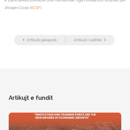
e Danimarkës (DANIDA) dhe menaxhuar nga Fondacioni Kosovar për
Shoqëri Civile (
KCSF
).
Artikulli paraprak
Artikulli i radhës
Artikujt e fundit