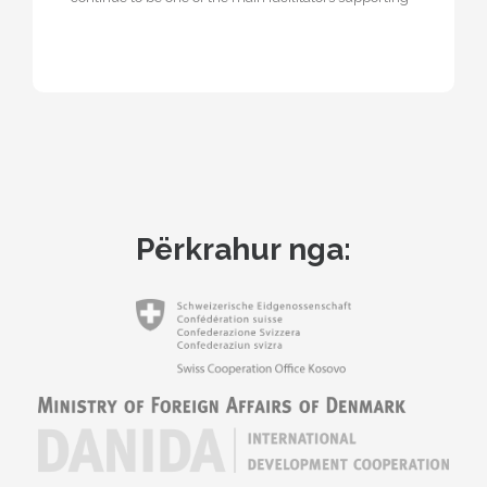
the diaspora by taking…
Përkrahur nga: