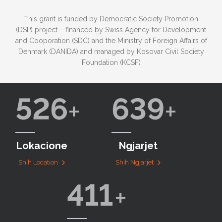
This grant is funded by Democratic Society Promotion
(DSP) project – financed by Swiss Agency for Development
and Cooporation (SDC) and the Ministry of Foreign Affairs of
Denmark (DANIDA) and managed by Kosovar Civil Society
Foundation (KCSF)
526
639
Lokacione
Ngjarjet
Shih Location
Shih Ngjarjet
411