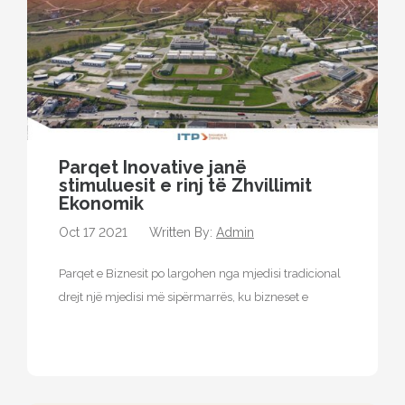
Parqet Inovative janë
stimuluesit e rinj të Zhvillimit
Ekonomik
Oct 17 2021
Written By:
Admin
Parqet e Biznesit po largohen nga mjedisi tradicional
drejt një mjedisi më sipërmarrës, ku bizneset e
vendosura në këtë faqe…