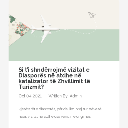
Si t’i shndërrojmë vizitat e
Diasporës ​​në atdhe në
katalizator të Zhvillimit të
Turizmit?
Oct 04 2021
Written By:
Admin
Pjesëtarët e diasporës, për dallim prej turistëve të
huaj, vizitat në atdhe ose vendin e origjinës i
realizojnë kryesisht të…