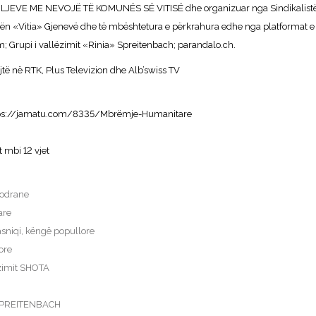
EVE ME NEVOJË TË KOMUNËS SË VITISË dhe organizuar nga Sindikalistët 
 «Vitia» Gjenevë dhe të mbështetura e përkrahura edhe nga platformat e 
m
; Grupi i vallëzimit «Rinia» Spreitenbach; parandalo.ch.
jtë në RTK, Plus Televizion dhe Alb’swiss TV
ps://jamatu.com/8335/
Mbrëmje-Humanitare
t mbi 12 vjet
kodrane
are
asniqi, këngë popullore
ore
ëzimit SHOTA
A SPREITENBACH