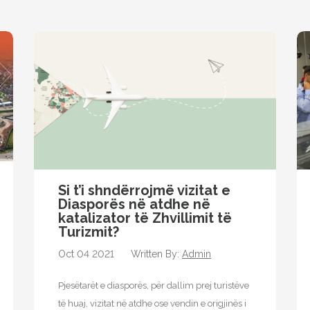
Si t’i shndërrojmë vizitat e
Diasporës ​​në atdhe në
katalizator të Zhvillimit të
Turizmit?
Oct 04 2021
Written By:
Admin
Pjesëtarët e diasporës, për dallim prej turistëve
të huaj, vizitat në atdhe ose vendin e origjinës i