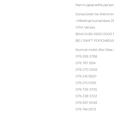
Marrin pjesë edhe person
Donacionet me shënimin 
«Mbrëmje humanitare 28
VITIA Versoix,
IBAN CH36 0900 0000 1
BIC/SWIFT: POFICHBEX
Numrat mobil dhe Viber 
076 266 3788
076 787 5154
076 270 2926
076 241 5820
076 271 0355
076 739 3705
076 238 3722
076 697 9049
076 744 2673