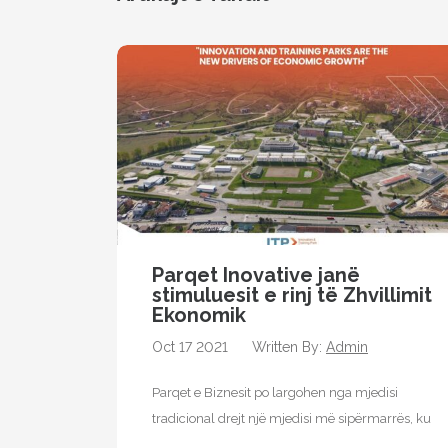
Parqet Inovative janë
stimuluesit e rinj të Zhvillimit
Ekonomik
Oct 17 2021
Written By:
Admin
Parqet e Biznesit po largohen nga mjedisi
tradicional drejt një mjedisi më sipërmarrës, ku
bizneset e vendosura në këtë faqe…