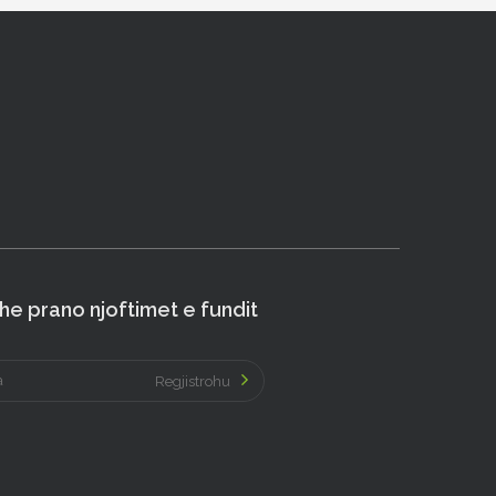
e prano njoftimet e fundit
Regjistrohu