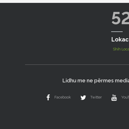
5
Lokac
Shih Loca
Lidhu me ne përmes media
Facebook
Twitter
You