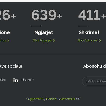
26
639
411
ione
Ngjarjet
Shkrimet
tion
Shih Ngjarjet
Shih Shkrimet
ve sociale
Abonohu dh
Tube
Linked In
Supported by Danida, Swiss and KCSF