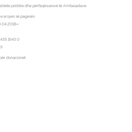
alitete politike dhe përfaqësuesve të Ambasadave
e arsyes së pagesës
.04.2018»:
435 1643 0
XX
për donacionet: