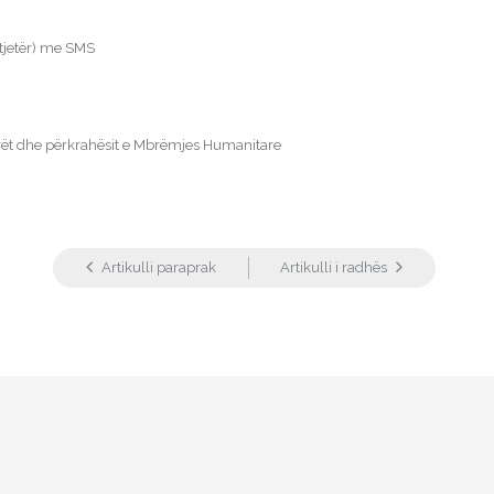
tjetër) me SMS
rët dhe përkrahësit e Mbrëmjes Humanitare
Artikulli paraprak
Artikulli i radhës