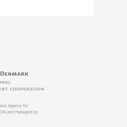
facilitators supporting the diaspora by taking…
wiss Agency for
NIDA) and managed by