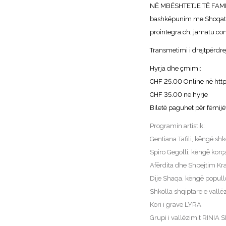
NË MBËSHTETJE TË FAMILJ
bashkëpunim me Shoqatën
prointegra.ch;
jamatu.co
Transmetimi i drejtpërdre
Hyrja dhe çmimi:
CHF 25.00 Online në
htt
CHF 35.00 në hyrje
Biletë paguhet për fëmijë
Programin artistik:
Gentiana Tafili, këngë sh
Spiro Gegolli, këngë korç
Afërdita dhe Shpejtim Kr
Dije Shaqa, këngë popull
Shkolla shqiptare e vall
Kori i grave LYRA
Grupi i vallëzimit RINI