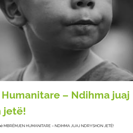
Humanitare – Ndihma juaj
 jetë!
esë në MBRËMJEN HUMANITARE – NDIHMA JUAJ NDRYSHON JETË!