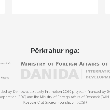
realizojnë kryesisht të…
Përkrahur nga:
funded by Democratic Society Promotion (DSP) project – financed by S
poration (SDC) and the Ministry of Foreign Affairs of Denmark (DA
Kosovar Civil Society Foundation (KCSF)