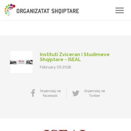
Toggle
naviga
Instituti Zviceran i Studimeve
Shqiptare - ISEAL
February 05 2018
Shpërndaj në
Shpërndaj në
Facebook
Twitter