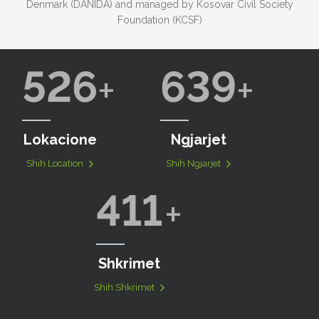
Denmark (DANIDA) and managed by Kosovar Civil Society
Foundation (KCSF)
526
639
Lokacione
Ngjarjet
Shih Location
Shih Ngjarjet
411
Shkrimet
Shih Shkrimet