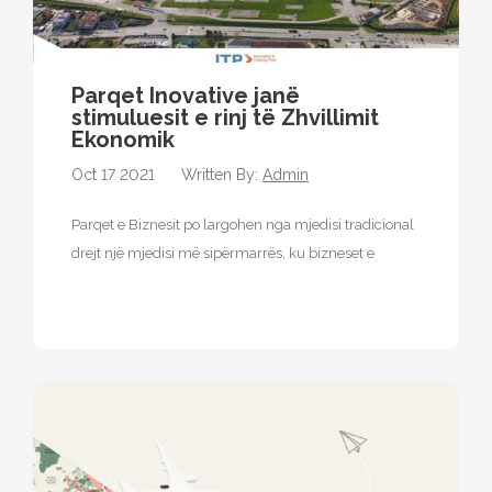
Parqet Inovative janë
stimuluesit e rinj të Zhvillimit
Ekonomik
Oct 17 2021
Written By:
Admin
Parqet e Biznesit po largohen nga mjedisi tradicional
drejt një mjedisi më sipërmarrës, ku bizneset e
vendosura në këtë faqe…