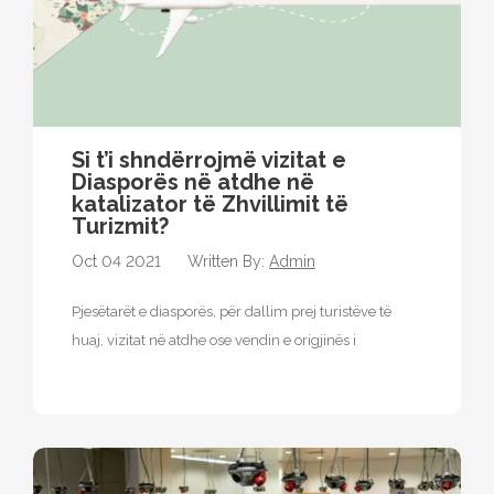
Si t’i shndërrojmë vizitat e
Diasporës ​​në atdhe në
katalizator të Zhvillimit të
Turizmit?
Oct 04 2021
Written By:
Admin
Pjesëtarët e diasporës, për dallim prej turistëve të
huaj, vizitat në atdhe ose vendin e origjinës i
realizojnë kryesisht të…