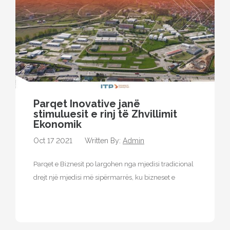
Parqet Inovative janë
stimuluesit e rinj të Zhvillimit
Ekonomik
Oct 17 2021
Written By:
Admin
Parqet e Biznesit po largohen nga mjedisi tradicional
drejt një mjedisi më sipërmarrës, ku bizneset e
vendosura në këtë faqe…