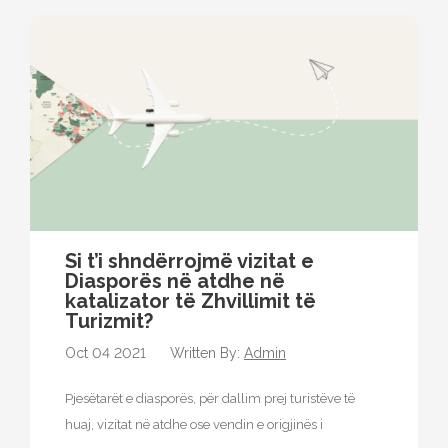
Si t’i shndërrojmë vizitat e
Diasporës ​​në atdhe në
katalizator të Zhvillimit të
Turizmit?
Oct 04 2021
Written By:
Admin
Pjesëtarët e diasporës, për dallim prej turistëve të
huaj, vizitat në atdhe ose vendin e origjinës i