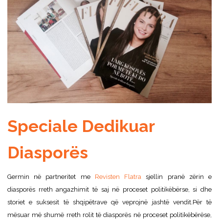
Speciale Dedikuar
Diasporës
Germin në partneritet me
Revisten Flatra
sjellin pranë zërin e
diasporës rreth angazhimit të saj në proceset politikëbërse, si dhe
storiet e suksesit të shqipëtrave që veprojnë jashtë vendit.
Për të
mësuar më shumë rreth rolit të diasporës në proceset politikëbërëse,