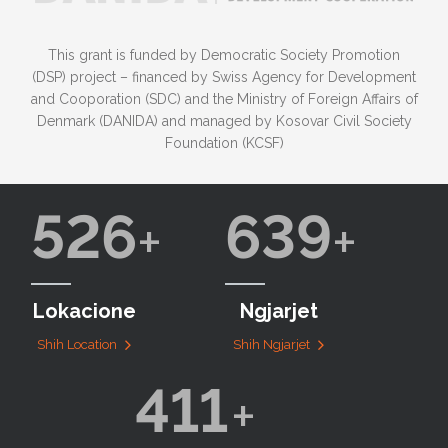
This grant is funded by Democratic Society Promotion
(DSP) project – financed by Swiss Agency for Development
and Cooporation (SDC) and the Ministry of Foreign Affairs of
Denmark (DANIDA) and managed by Kosovar Civil Society
Foundation (KCSF)
526
639
Lokacione
Ngjarjet
Shih Location
Shih Ngjarjet
411